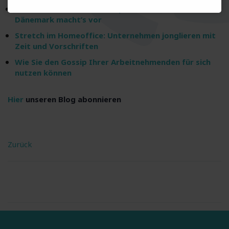
Höchstes Rentenalter Europas: Bis 70 arbeiten?
Dänemark macht’s vor
Stretch im Homeoffice: Unternehmen jonglieren mit
Zeit und Vorschriften
Wie Sie den Gossip Ihrer Arbeitnehmenden für sich
nutzen können
Hier
unseren Blog abonnieren
Zurück