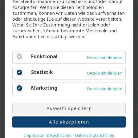
Geräteinformationen zu speichern und/oder darauf
auch kritische Stimmen. Namentlich der Umweltmediziner
zuzugreifen. Wenn Sie diesen Technologien
Hans-Peter Hutter sagte gegenüber dem österreichischen
zustimmen, können wir Daten wie das Surfverhalten
oder eindeutige IDs auf dieser Website verarbeiten.
Fernsehsender «Puls 24», man stelle sich das viel zu einfach
Wenn Sie Ihre Zustimmung nicht erteilen oder
vor. «Wie sieht es aus, wenn man beschliesst, mit der Arbeit
zurückziehen, können bestimmte Merkmale und
schon um 6 Uhr zu beginnen? Was passiert dann mit den
Funktionen beeinträchtigt werden.
Kindern, wenn die Kinderbetreuung erst ab 8 Uhr offen
ist?»
Funktional
Details einblenden
Der Schweizer Klimaforscher David Bresch zeigt sich
optimistischer: «Für zukünftige Generationen sehe ich
Statistik
Details einblenden
riesige Gestaltungsräume, was die Flexibilität in der
Arbeitswelt angeht.»
Marketing
Details einblenden
Quelle: SRF, 2025
Auswahl speichern
Alle akzeptieren
Weitere Blogartikel lesen
Impressum & Rechtliches
Datenschutzrichtlinie