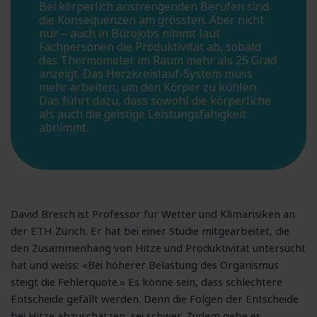
Bei körperlich anstrengenden Berufen sind
die Konsequenzen am grössten. Aber nicht
nur – auch in Bürojobs nimmt laut
Fachpersonen die Produktivität ab, sobald
das Thermometer im Raum mehr als 25 Grad
anzeigt. Das Herzkreislauf-System muss
mehr arbeiten, um den Körper zu kühlen.
Das führt dazu, dass sowohl die körperliche
als auch die geistige Leistungsfähigkeit
abnimmt.
David Bresch ist Professor für Wetter und Klimarisiken an
der ETH Zürich. Er hat bei einer Studie mitgearbeitet, die
den Zusammenhang von Hitze und Produktivität untersucht
hat und weiss: «Bei höherer Belastung des Organismus
steigt die Fehlerquote.» Es könne sein, dass schlechtere
Entscheide gefällt werden. Denn die Folgen der Entscheide
bei Hitze abzuschätzen, sei schwer. Zudem gebe es