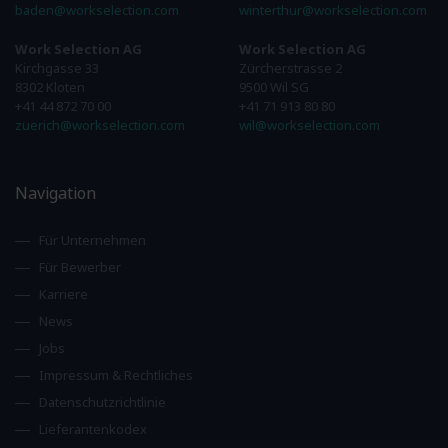
baden@workselection.com
winterthur@workselection.com
Work Selection AG
Work Selection AG
Kirchgasse 33
Zürcherstrasse 2
8302 Kloten
9500 Wil SG
+41 44 872 70 00
+41 71 913 80 80
zuerich@workselection.com
wil@workselection.com
Navigation
Für Unternehmen
Für Bewerber
Karriere
News
Jobs
Impressum & Rechtliches
Datenschutzrichtlinie
Lieferantenkodex