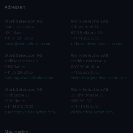
Adressen
Work Selection AG
Work Selection AG
Stänzlergasse 4
Schöngrund 31
4051 Basel
6343 Rotkreuz ZG
+41 61 281 33 55
+41 41 203 33 55
basel@workselection.com
rotkreuz@workselection.com
Work Selection AG
Work Selection AG
Mellingerstrasse 6
Stadthausstrasse 43
5400 Baden
8400 Winterthur
+41 56 296 33 55
+41 52 269 10 00
baden@workselection.com
winterthur@workselection.com
Work Selection AG
Work Selection AG
Kirchgasse 33
Zürcherstrasse 2
8302 Kloten
9500 Wil SG
+41 44 872 70 00
+41 71 913 80 80
zuerich@workselection.com
wil@workselection.com
Navigation