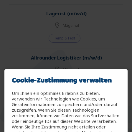
Lagerist (m/w/d)
Mägenwil
Temp & Fest
Allrounder Logistiker (m/w/d)
Mägenwil
Cookie-Zustimmung verwalten
Temp & Fest
Um Ihnen ein optimales Erlebnis zu bieten,
verwenden wir Technologien wie Cookies, um
Allrounder Gartenbau (m/w/d)
Geräteinformationen zu speichern und/oder darauf
zuzugreifen. Wenn Sie diesen Technologien
Arbon
zustimmen, können wir Daten wie das Surfverhalten
oder eindeutige IDs auf dieser Website verarbeiten.
Wenn Sie Ihre Zustimmung nicht erteilen oder
Temp & Fest