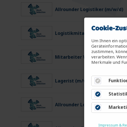
Allrounder Logistiker (m/w/d)
Cookie-Zus
Logistikmitarbeiter (m/w/d)
Um Ihnen ein opti
Geräteinformation
zustimmen, können
verarbeiten. Wenn
Mitarbeiter Warenein-/ausgan
Merkmale und Fun
Funktio
Lagerist (m/w/d)
Statisti
Allrounder Logistiker (m/w/d)
Market
Impressum & Rec