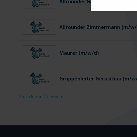
Allrounder Gartenbau (m/w/d)
Allrounder Zimmermann (m/w/
Maurer (m/w/d)
Gruppenleiter Gerüstbau (m/w
Zurück zur Übersicht