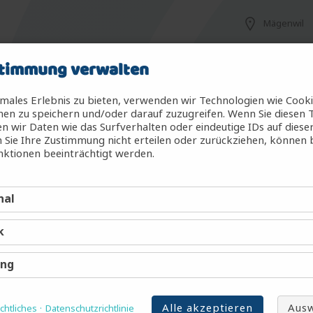
Mägenwil
timmung verwalten
Mägenwil
males Erlebnis zu bieten, verwenden wir Technologien wie Cook
en zu speichern und/oder darauf zuzugreifen. Wenn Sie diesen 
 wir Daten wie das Surfverhalten oder eindeutige IDs auf diese
 Sie Ihre Zustimmung nicht erteilen oder zurückziehen, können
g (m/w/d)
Mägenwil
ktionen beeinträchtigt werden.
nal
Mägenwil
k
Mägenwil
ing
Alle akzeptieren
Ausw
htliches
Datenschutzrichtlinie