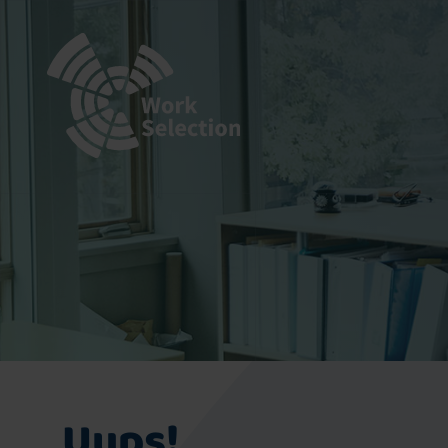
Uups!