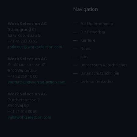
Navigation
Work Selection AG
Für Unternehmen
Schöngrund 31
Für Bewerber
6343 Rotkreuz ZG
Karriere
+41 41 203 33 55
rotkreuz@workselection.com
News
Jobs
Work Selection AG
Stadthausstrasse 43
Impressum & Rechtliches
8400 Winterthur
Datenschutzrichtlinie
+41 52 269 10 00
Lieferantenkodex
winterthur@workselection.com
Work Selection AG
Zürcherstrasse 2
9500 Wil SG
+41 71 913 80 80
wil@workselection.com