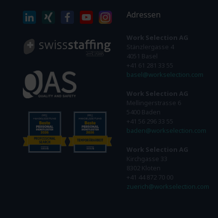
Adressen
Work Selection AG
Stänzlergasse 4
4051 Basel
+41 61 281 33 55
basel@workselection.com
Work Selection AG
Mellingerstrasse 6
5400 Baden
+41 56 296 33 55
baden@workselection.com
Work Selection AG
Kirchgasse 33
8302 Kloten
+41 44 872 70 00
zuerich@workselection.com