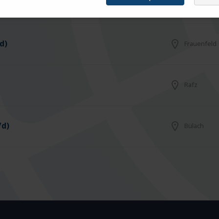
Arbon
d)
Frauenfeld
Rafz
/d)
Bülach