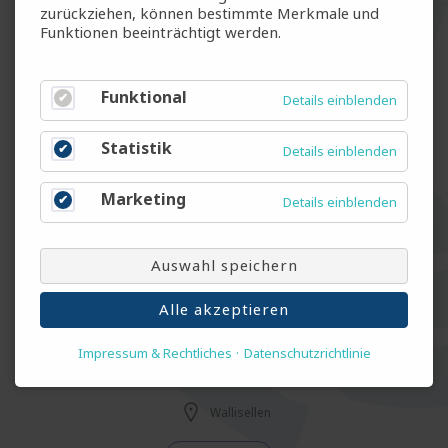
Fest - Vollzeit
zurückziehen, können bestimmte Merkmale und
Funktionen beeinträchtigt werden.
Automatikmonteur / Polymechaniker (m/w/d)
Funktional
Details einblenden
Luzern
Statistik
Details einblenden
Fest - Vollzeit
Marketing
Details einblenden
Elektroinstallateur Industrie (m/w/d)
Luzern
Auswahl speichern
Fest - Vollzeit
Alle akzeptieren
Impressum & Rechtliches
Datenschutzrichtlinie
Versicherungsspezialist (m/w/d)
Wallisellen