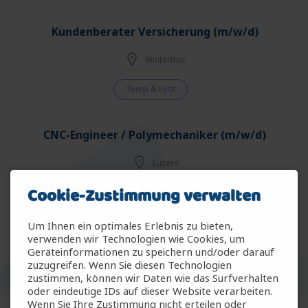
Kundenberater Versicherung (m/w/d)
Winterthur
Temp & Fest
CNC-Engineer / Polymechaniker (m/w/d)
Luzern
Cookie-Zustimmung verwalten
Temporär
Um Ihnen ein optimales Erlebnis zu bieten,
Bauleiter Elektroinstallateur - Industrie
verwenden wir Technologien wie Cookies, um
Geräteinformationen zu speichern und/oder darauf
(m/w/d)
zuzugreifen. Wenn Sie diesen Technologien
zustimmen, können wir Daten wie das Surfverhalten
Luzern
oder eindeutige IDs auf dieser Website verarbeiten.
Wenn Sie Ihre Zustimmung nicht erteilen oder