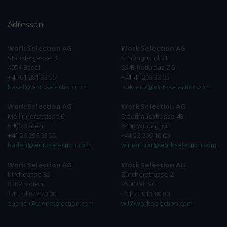
Adressen
Work Selection AG
Work Selection AG
Stänzlergasse 4
Schöngrund 31
4051 Basel
6343 Rotkreuz ZG
+41 61 281 33 55
+41 41 203 33 55
basel@workselection.com
rotkreuz@workselection.com
Work Selection AG
Work Selection AG
Mellingerstrasse 6
Stadthausstrasse 43
5400 Baden
8400 Winterthur
+41 56 296 33 55
+41 52 269 10 00
baden@workselection.com
winterthur@workselection.com
Work Selection AG
Work Selection AG
Kirchgasse 33
Zürcherstrasse 2
8302 Kloten
9500 Wil SG
+41 44 872 70 00
+41 71 913 80 80
zuerich@workselection.com
wil@workselection.com