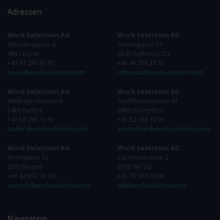
Adressen
Work Selection AG
Work Selection AG
Stänzlergasse 4
Schöngrund 31
4051 Basel
6343 Rotkreuz ZG
+41 61 281 33 55
+41 41 203 33 55
basel@workselection.com
rotkreuz@workselection.com
Work Selection AG
Work Selection AG
Mellingerstrasse 6
Stadthausstrasse 43
5400 Baden
8400 Winterthur
+41 56 296 33 55
+41 52 269 10 00
baden@workselection.com
winterthur@workselection.com
Work Selection AG
Work Selection AG
Kirchgasse 33
Zürcherstrasse 2
8302 Kloten
9500 Wil SG
+41 44 872 70 00
+41 71 913 80 80
zuerich@workselection.com
wil@workselection.com
Navigation