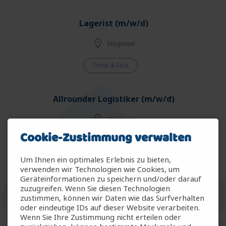
Lagerist (m/w/d)
Mägenwil
Temp & Fest
Allrounder Logistiker (m/w/d)
Mägenwil
Cookie-Zustimmung verwalten
Temp & Fest
Um Ihnen ein optimales Erlebnis zu bieten,
verwenden wir Technologien wie Cookies, um
Allrounder Gartenbau (m/w/d)
Geräteinformationen zu speichern und/oder darauf
zuzugreifen. Wenn Sie diesen Technologien
Arbon
zustimmen, können wir Daten wie das Surfverhalten
oder eindeutige IDs auf dieser Website verarbeiten.
Wenn Sie Ihre Zustimmung nicht erteilen oder
Temp & Fest