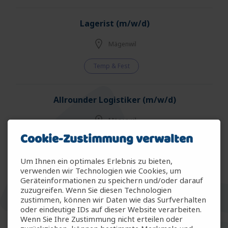
Lagerist (m/w/d)
Mägenwil
Temp & Fest
Allrounder Logistiker (m/w/d)
Mägenwil
Cookie-Zustimmung verwalten
Temp & Fest
Um Ihnen ein optimales Erlebnis zu bieten,
verwenden wir Technologien wie Cookies, um
Allrounder Gartenbau (m/w/d)
Geräteinformationen zu speichern und/oder darauf
zuzugreifen. Wenn Sie diesen Technologien
Arbon
zustimmen, können wir Daten wie das Surfverhalten
oder eindeutige IDs auf dieser Website verarbeiten.
Wenn Sie Ihre Zustimmung nicht erteilen oder
Temp & Fest