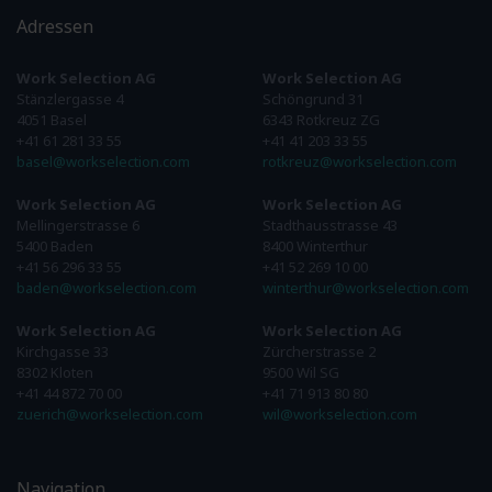
Adressen
Work Selection AG
Work Selection AG
Stänzlergasse 4
Schöngrund 31
4051 Basel
6343 Rotkreuz ZG
+41 61 281 33 55
+41 41 203 33 55
basel@workselection.com
rotkreuz@workselection.com
Work Selection AG
Work Selection AG
Mellingerstrasse 6
Stadthausstrasse 43
5400 Baden
8400 Winterthur
+41 56 296 33 55
+41 52 269 10 00
baden@workselection.com
winterthur@workselection.com
Work Selection AG
Work Selection AG
Kirchgasse 33
Zürcherstrasse 2
8302 Kloten
9500 Wil SG
+41 44 872 70 00
+41 71 913 80 80
zuerich@workselection.com
wil@workselection.com
Navigation