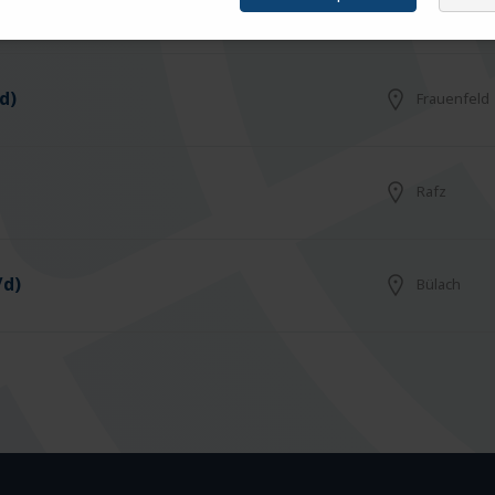
Arbon
d)
Frauenfeld
Rafz
/d)
Bülach