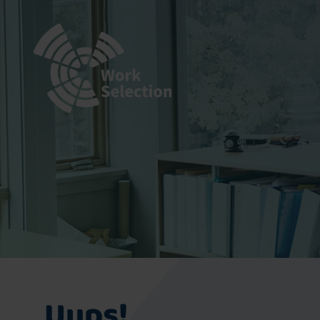
Uups!