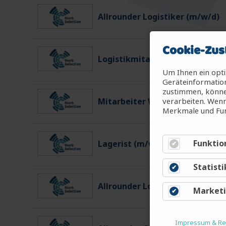
Allrounder Logistiker (m/w/d)
Cookie-Zus
Logistikmitarbeiter (m/w/d)
Um Ihnen ein opti
Geräteinformation
zustimmen, können
verarbeiten. Wenn
Mitarbeiter Warenein-/ausgan
Merkmale und Fun
Funktio
Lagerist (m/w/d)
Statisti
Allrounder Logistiker (m/w/d)
Market
Impressum & Rec