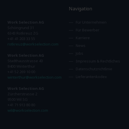
Navigation
Work Selection AG
Für Unternehmen
Schöngrund 31
Für Bewerber
6343 Rotkreuz ZG
Karriere
+41 41 203 33 55
rotkreuz@workselection.com
News
Jobs
Work Selection AG
Stadthausstrasse 43
Impressum & Rechtliches
8400 Winterthur
Datenschutzrichtlinie
+41 52 269 10 00
Lieferantenkodex
winterthur@workselection.com
Work Selection AG
Zürcherstrasse 2
9500 Wil SG
+41 71 913 80 80
wil@workselection.com