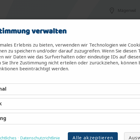
Mägenwil
timmung verwalten
Mägenwil
males Erlebnis zu bieten, verwenden wir Technologien wie Cook
en zu speichern und/oder darauf zuzugreifen. Wenn Sie diesen 
 wir Daten wie das Surfverhalten oder eindeutige IDs auf diese
 Sie Ihre Zustimmung nicht erteilen oder zurückziehen, können
g (m/w/d)
Mägenwil
ktionen beeinträchtigt werden.
nal
Mägenwil
k
Mägenwil
ing
Alle akzeptieren
Ausw
htliches
Datenschutzrichtlinie