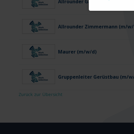
Allrounder Gartenbau (m/w/d)
Allrounder Zimmermann (m/w/
Maurer (m/w/d)
Gruppenleiter Gerüstbau (m/w
Zurück zur Übersicht