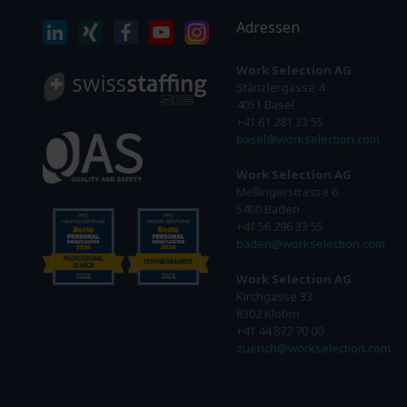
Adressen
Work Selection AG
Stänzlergasse 4
4051 Basel
+41 61 281 33 55
basel@workselection.com
Work Selection AG
Mellingerstrasse 6
5400 Baden
+41 56 296 33 55
baden@workselection.com
Work Selection AG
Kirchgasse 33
8302 Kloten
+41 44 872 70 00
zuerich@workselection.com