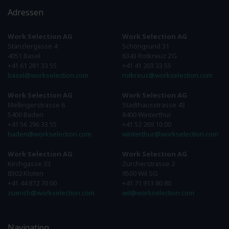
Adressen
Work Selection AG
Work Selection AG
Stänzlergasse 4
Schöngrund 31
4051 Basel
6343 Rotkreuz ZG
+41 61 281 33 55
+41 41 203 33 55
basel@workselection.com
rotkreuz@workselection.com
Work Selection AG
Work Selection AG
Mellingerstrasse 6
Stadthausstrasse 43
5400 Baden
8400 Winterthur
+41 56 296 33 55
+41 52 269 10 00
baden@workselection.com
winterthur@workselection.com
Work Selection AG
Work Selection AG
Kirchgasse 33
Zürcherstrasse 2
8302 Kloten
9500 Wil SG
+41 44 872 70 00
+41 71 913 80 80
zuerich@workselection.com
wil@workselection.com
Navigation