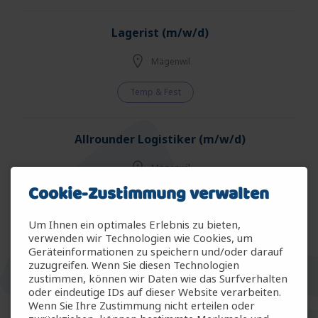
Lagerist (m/w/d)
Mägenwil
Temp & Fest
Allrounder Logistiker (m/w/d)
Mägenwil
Cookie-Zustimmung verwalten
Temp & Fest
Um Ihnen ein optimales Erlebnis zu bieten,
verwenden wir Technologien wie Cookies, um
Allrounder Gartenbau (m/w/d)
Geräteinformationen zu speichern und/oder darauf
zuzugreifen. Wenn Sie diesen Technologien
Arbon
zustimmen, können wir Daten wie das Surfverhalten
oder eindeutige IDs auf dieser Website verarbeiten.
Wenn Sie Ihre Zustimmung nicht erteilen oder
Temp & Fest