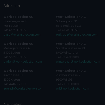
Adressen
Work Selection AG
Work Selection AG
Stänzlergasse 4
Schöngrund 31
4051 Basel
6343 Rotkreuz ZG
+41 61 281 33 55
+41 41 203 33 55
basel@workselection.com
rotkreuz@workselection.com
Work Selection AG
Work Selection AG
Mellingerstrasse 6
Stadthausstrasse 43
5400 Baden
8400 Winterthur
+41 56 296 33 55
+41 52 269 10 00
baden@workselection.com
winterthur@workselection.com
Work Selection AG
Work Selection AG
Kirchgasse 33
Zürcherstrasse 2
8302 Kloten
9500 Wil SG
+41 44 872 70 00
+41 71 913 80 80
zuerich@workselection.com
wil@workselection.com
Navigation