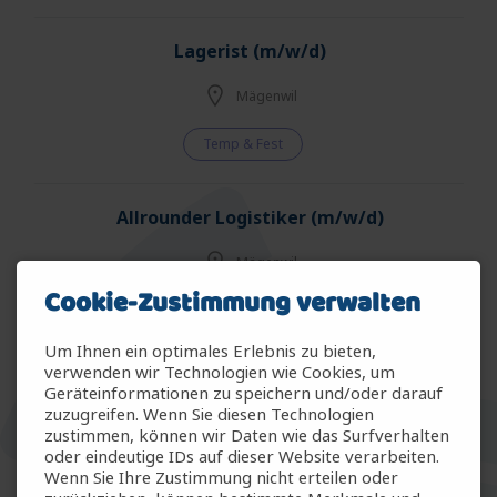
Lagerist (m/w/d)
Mägenwil
Temp & Fest
Allrounder Logistiker (m/w/d)
Mägenwil
Cookie-Zustimmung verwalten
Temp & Fest
Um Ihnen ein optimales Erlebnis zu bieten,
verwenden wir Technologien wie Cookies, um
Allrounder Gartenbau (m/w/d)
Geräteinformationen zu speichern und/oder darauf
zuzugreifen. Wenn Sie diesen Technologien
Arbon
zustimmen, können wir Daten wie das Surfverhalten
oder eindeutige IDs auf dieser Website verarbeiten.
Wenn Sie Ihre Zustimmung nicht erteilen oder
Temp & Fest