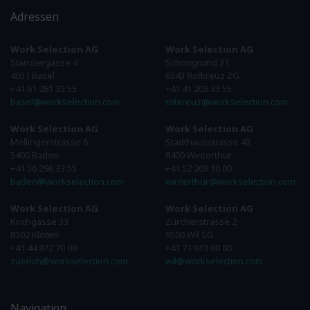
Adressen
Work Selection AG
Work Selection AG
Stänzlergasse 4
Schöngrund 31
4051 Basel
6343 Rotkreuz ZG
+41 61 281 33 55
+41 41 203 33 55
basel@workselection.com
rotkreuz@workselection.com
Work Selection AG
Work Selection AG
Mellingerstrasse 6
Stadthausstrasse 43
5400 Baden
8400 Winterthur
+41 56 296 33 55
+41 52 269 10 00
baden@workselection.com
winterthur@workselection.com
Work Selection AG
Work Selection AG
Kirchgasse 33
Zürcherstrasse 2
8302 Kloten
9500 Wil SG
+41 44 872 70 00
+41 71 913 80 80
zuerich@workselection.com
wil@workselection.com
Navigation