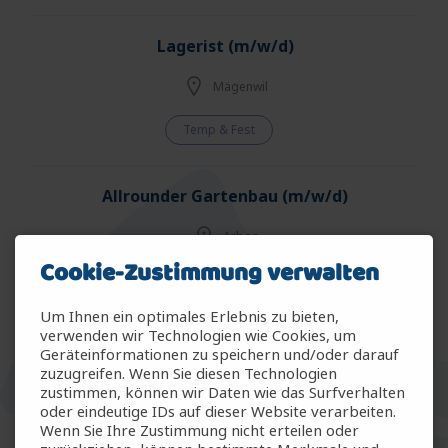
Lagerist (m/w/d)
Mägenwil
Temp & Fest
Allrounder Gartenbau (m/w/d)
Arbon
Cookie-Zustimmung verwalten
Temp & Fest
Um Ihnen ein optimales Erlebnis zu bieten,
verwenden wir Technologien wie Cookies, um
Allrounder Zimmermann (m/w/d)
Geräteinformationen zu speichern und/oder darauf
zuzugreifen. Wenn Sie diesen Technologien
Frauenfeld
zustimmen, können wir Daten wie das Surfverhalten
oder eindeutige IDs auf dieser Website verarbeiten.
Wenn Sie Ihre Zustimmung nicht erteilen oder
Temp & Fest