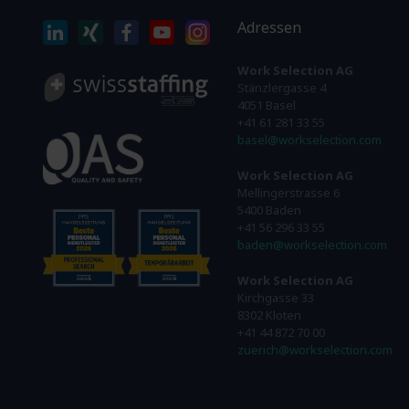
Adressen
Work Selection AG
Stänzlergasse 4
4051 Basel
+41 61 281 33 55
basel@workselection.com
Work Selection AG
Mellingerstrasse 6
5400 Baden
+41 56 296 33 55
baden@workselection.com
Work Selection AG
Kirchgasse 33
8302 Kloten
+41 44 872 70 00
zuerich@workselection.com