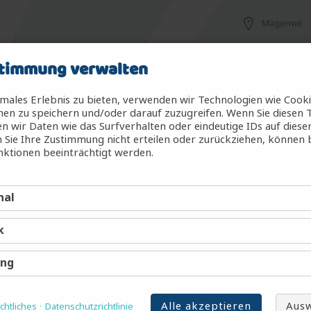
Mägenwil
timmung verwalten
Mägenwil
males Erlebnis zu bieten, verwenden wir Technologien wie Cook
en zu speichern und/oder darauf zuzugreifen. Wenn Sie diesen 
 wir Daten wie das Surfverhalten oder eindeutige IDs auf diese
 Sie Ihre Zustimmung nicht erteilen oder zurückziehen, können
g (m/w/d)
Mägenwil
ktionen beeinträchtigt werden.
nal
Mägenwil
k
Mägenwil
ing
Alle akzeptieren
Ausw
htliches
Datenschutzrichtlinie