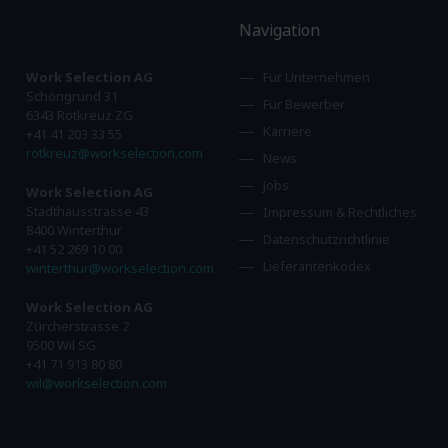
Navigation
Work Selection AG
Für Unternehmen
Schöngrund 31
Für Bewerber
6343 Rotkreuz ZG
Karriere
+41 41 203 33 55
rotkreuz@workselection.com
News
Jobs
Work Selection AG
Stadthausstrasse 43
Impressum & Rechtliches
8400 Winterthur
Datenschutzrichtlinie
+41 52 269 10 00
Lieferantenkodex
winterthur@workselection.com
Work Selection AG
Zürcherstrasse 2
9500 Wil SG
+41 71 913 80 80
wil@workselection.com