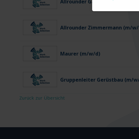
Allrounder Gartenbau (m/w/d)
Allrounder Zimmermann (m/w/
Maurer (m/w/d)
Gruppenleiter Gerüstbau (m/w
Zurück zur Übersicht