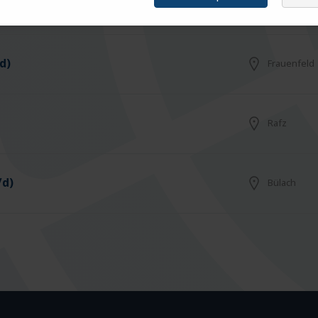
Arbon
d)
Frauenfeld
Rafz
/d)
Bülach