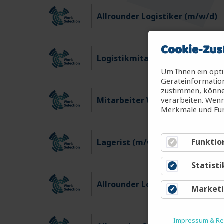
Allrounder Logistiker (m/w/d)
Cookie-Zus
Logistikmitarbeiter (m/w/d)
Um Ihnen ein opti
Geräteinformation
zustimmen, können
verarbeiten. Wenn
Mitarbeiter Warenein-/ausgan
Merkmale und Fun
Funktio
Lagerist (m/w/d)
Statisti
Allrounder Logistiker (m/w/d)
Market
Impressum & Rec