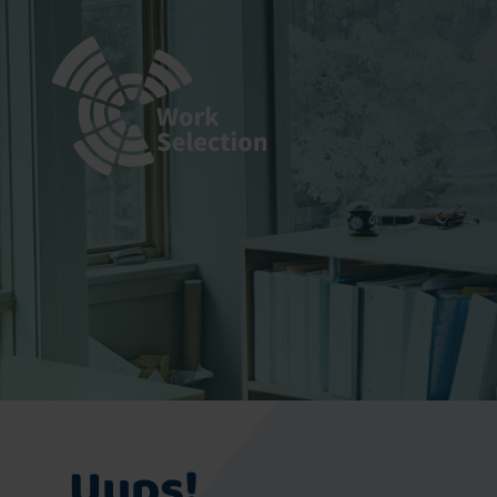
Uups!