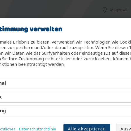
Mägenwil
timmung verwalten
Mägenwil
males Erlebnis zu bieten, verwenden wir Technologien wie Cook
en zu speichern und/oder darauf zuzugreifen. Wenn Sie diesen 
 wir Daten wie das Surfverhalten oder eindeutige IDs auf diese
 Sie Ihre Zustimmung nicht erteilen oder zurückziehen, können
g (m/w/d)
Mägenwil
ktionen beeinträchtigt werden.
nal
Mägenwil
k
Mägenwil
ing
Alle akzeptieren
Ausw
htliches
Datenschutzrichtlinie