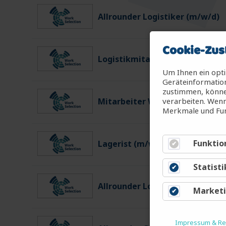
Allrounder Logistiker (m/w/d)
Cookie-Zus
Logistikmitarbeiter (m/w/d)
Um Ihnen ein opti
Geräteinformation
zustimmen, können
verarbeiten. Wenn
Mitarbeiter Warenein-/ausgan
Merkmale und Fun
Funktio
Lagerist (m/w/d)
Statisti
Allrounder Logistiker (m/w/d)
Market
Impressum & Rec