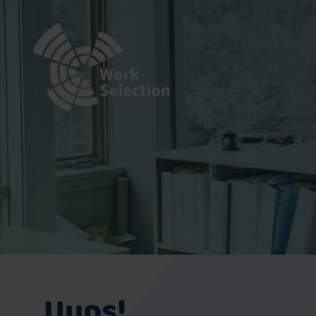
Uups!