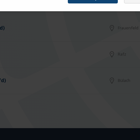
Arbon
d)
Frauenfeld
Rafz
/d)
Bülach