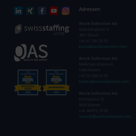
Adressen
Work Selection AG
Stänzlergasse 4
4051 Basel
+41 61 281 33 55
basel@workselection.com
Work Selection AG
Mellingerstrasse 6
5400 Baden
+41 56 296 33 55
baden@workselection.com
Work Selection AG
Kirchgasse 33
8302 Kloten
+41 44 872 70 00
zuerich@workselection.com