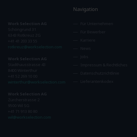
Navigation
Work Selection AG
Für Unternehmen
Schöngrund 31
Für Bewerber
6343 Rotkreuz ZG
Karriere
+41 41 203 33 55
rotkreuz@workselection.com
News
Jobs
Work Selection AG
Stadthausstrasse 43
Impressum & Rechtliches
8400 Winterthur
Datenschutzrichtlinie
+41 52 269 10 00
Lieferantenkodex
winterthur@workselection.com
Work Selection AG
Zürcherstrasse 2
9500 Wil SG
+41 71 913 80 80
wil@workselection.com