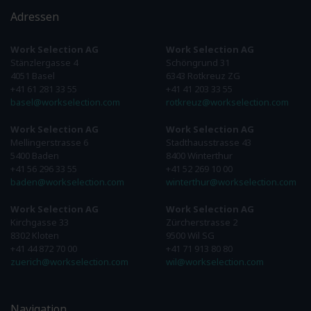
Adressen
Work Selection AG
Work Selection AG
Stänzlergasse 4
Schöngrund 31
4051 Basel
6343 Rotkreuz ZG
+41 61 281 33 55
+41 41 203 33 55
basel@workselection.com
rotkreuz@workselection.com
Work Selection AG
Work Selection AG
Mellingerstrasse 6
Stadthausstrasse 43
5400 Baden
8400 Winterthur
+41 56 296 33 55
+41 52 269 10 00
baden@workselection.com
winterthur@workselection.com
Work Selection AG
Work Selection AG
Kirchgasse 33
Zürcherstrasse 2
8302 Kloten
9500 Wil SG
+41 44 872 70 00
+41 71 913 80 80
zuerich@workselection.com
wil@workselection.com
Navigation