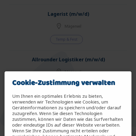
Lagerist (m/w/d)
Mägenwil
Temp & Fest
Allrounder Logistiker (m/w/d)
Mägenwil
Cookie-Zustimmung verwalten
Temp & Fest
Um Ihnen ein optimales Erlebnis zu bieten,
verwenden wir Technologien wie Cookies, um
Allrounder Gartenbau (m/w/d)
Geräteinformationen zu speichern und/oder darauf
zuzugreifen. Wenn Sie diesen Technologien
Arbon
zustimmen, können wir Daten wie das Surfverhalten
oder eindeutige IDs auf dieser Website verarbeiten.
Wenn Sie Ihre Zustimmung nicht erteilen oder
Temp & Fest