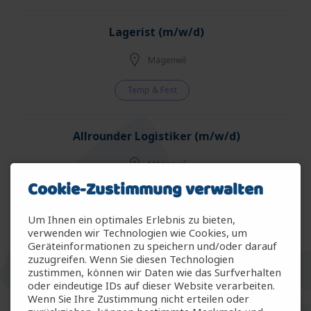
Lagerist (m/w/d)
Mägenwil
Temp & Fest
Allrounder Logistiker (m/w/d)
Mägenwil
Cookie-Zustimmung verwalten
Temp & Fest
Um Ihnen ein optimales Erlebnis zu bieten,
verwenden wir Technologien wie Cookies, um
Allrounder Gartenbau (m/w/d)
Geräteinformationen zu speichern und/oder darauf
zuzugreifen. Wenn Sie diesen Technologien
Arbon
zustimmen, können wir Daten wie das Surfverhalten
oder eindeutige IDs auf dieser Website verarbeiten.
Wenn Sie Ihre Zustimmung nicht erteilen oder
Temp & Fest