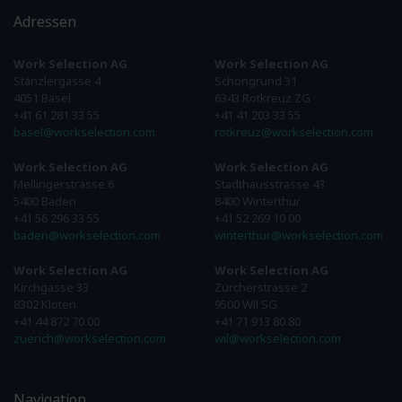
Adressen
Work Selection AG
Work Selection AG
Stänzlergasse 4
Schöngrund 31
4051 Basel
6343 Rotkreuz ZG
+41 61 281 33 55
+41 41 203 33 55
basel@workselection.com
rotkreuz@workselection.com
Work Selection AG
Work Selection AG
Mellingerstrasse 6
Stadthausstrasse 43
5400 Baden
8400 Winterthur
+41 56 296 33 55
+41 52 269 10 00
baden@workselection.com
winterthur@workselection.com
Work Selection AG
Work Selection AG
Kirchgasse 33
Zürcherstrasse 2
8302 Kloten
9500 Wil SG
+41 44 872 70 00
+41 71 913 80 80
zuerich@workselection.com
wil@workselection.com
Navigation