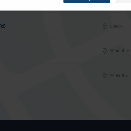
Frauenfeld
/d)
Bülach
Winterthur
Winterthur