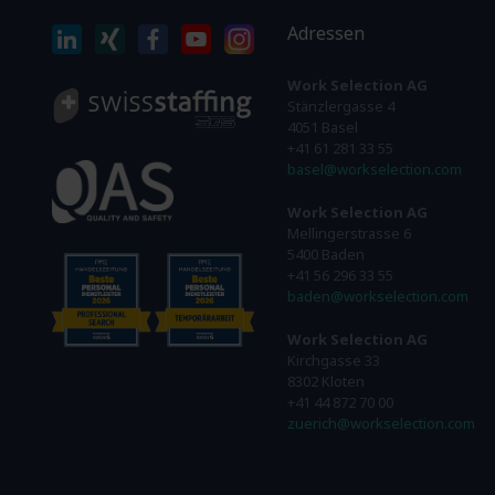
Adressen
Work Selection AG
Stänzlergasse 4
4051 Basel
+41 61 281 33 55
basel@workselection.com
Work Selection AG
Mellingerstrasse 6
5400 Baden
+41 56 296 33 55
baden@workselection.com
Work Selection AG
Kirchgasse 33
8302 Kloten
+41 44 872 70 00
zuerich@workselection.com