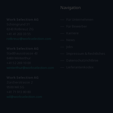
Navigation
Work Selection AG
Für Unternehmen
Schöngrund 31
Für Bewerber
6343 Rotkreuz ZG
Karriere
+41 41 203 33 55
rotkreuz@workselection.com
News
Jobs
Work Selection AG
Stadthausstrasse 43
Impressum & Rechtliches
8400 Winterthur
Datenschutzrichtlinie
+41 52 269 10 00
Lieferantenkodex
winterthur@workselection.com
Work Selection AG
Zürcherstrasse 2
9500 Wil SG
+41 71 913 80 80
wil@workselection.com