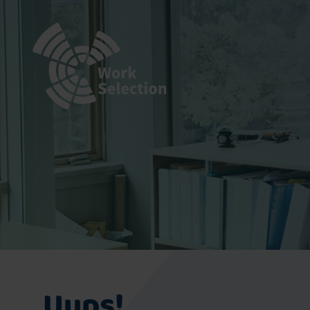
Uups!