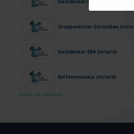
Dachdecker EFZ (m/w/d)
Gruppenleiter Gerüstbau (m/w
Dachdecker EBA (m/w/d)
Reifenmonteur (m/w/d)
Zurück zur Übersicht