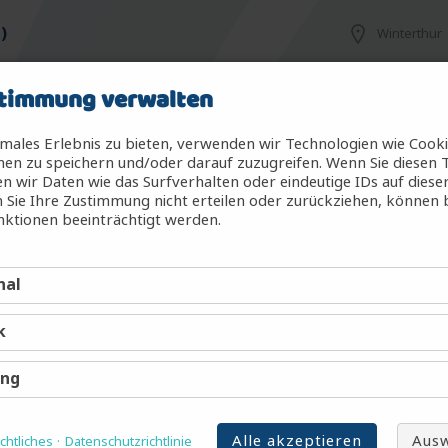
)
Winterthur
timmung verwalten
Rafz
males Erlebnis zu bieten, verwenden wir Technologien wie Cook
en zu speichern und/oder darauf zuzugreifen. Wenn Sie diesen 
 wir Daten wie das Surfverhalten oder eindeutige IDs auf diese
 Sie Ihre Zustimmung nicht erteilen oder zurückziehen, können
Winterthur
ktionen beeinträchtigt werden.
nal
d)
Winterthur
k
Rafz
ing
Alle akzeptieren
Ausw
htliches
Datenschutzrichtlinie