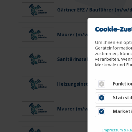
Gärtner EFZ / Bauführer (m/w/d
Cookie-Zus
Maurer (m/w/d)
Um Ihnen ein opti
Geräteinformation
zustimmen, können
verarbeiten. Wenn
Sanitärinstalateur EFZ (m/w/d)
Merkmale und Fun
Funktio
Heizungsinstallateur EFZ (m/w/
Statisti
Maurer (m/w/d)
Market
Impressum & Rec