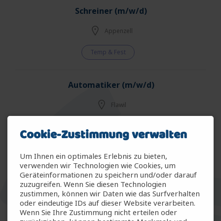
Schreiner (m/w/d)
Appenzell
Temp & Fest
Automatiker (m/w/d)
Flawil
Fest - Vollzeit
Cookie-Zustimmung verwalten
Um Ihnen ein optimales Erlebnis zu bieten,
Global CMO Clinical Packaging Site Manager
verwenden wir Technologien wie Cookies, um
(m/f/d)
Geräteinformationen zu speichern und/oder darauf
zuzugreifen. Wenn Sie diesen Technologien
Kaiseraugst
zustimmen, können wir Daten wie das Surfverhalten
oder eindeutige IDs auf dieser Website verarbeiten.
Wenn Sie Ihre Zustimmung nicht erteilen oder
Temporär