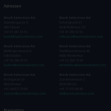
Adressen
Work Selection AG
Work Selection AG
Stänzlergasse 4
Schöngrund 31
4051 Basel
6343 Rotkreuz ZG
+41 61 281 33 55
+41 41 203 33 55
basel@workselection.com
rotkreuz@workselection.com
Work Selection AG
Work Selection AG
Mellingerstrasse 6
Stadthausstrasse 43
5400 Baden
8400 Winterthur
+41 56 296 33 55
+41 52 269 10 00
baden@workselection.com
winterthur@workselection.com
Work Selection AG
Work Selection AG
Kirchgasse 33
Zürcherstrasse 2
8302 Kloten
9500 Wil SG
+41 44 872 70 00
+41 71 913 80 80
zuerich@workselection.com
wil@workselection.com
Navigation