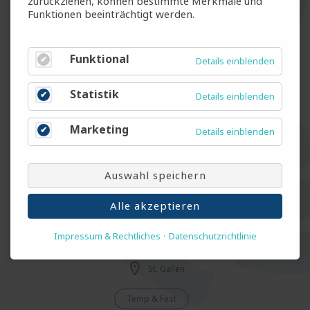
zurückziehen, können bestimmte Merkmale und
Funktionen beeinträchtigt werden.
Produktionsmitarbeiter Keramik (m/w/d)
Funktional
Details einblenden
Lichtensteig
Temp & Fest
Statistik
Details einblenden
Marketing
Details einblenden
Elektriker (m/w/d)
St. Gallen
Auswahl speichern
Temporär
Alle akzeptieren
Impressum & Rechtliches
Datenschutzrichtlinie
Getriebeprüfer (m/w/d)
St. Gallen
Temp & Fest