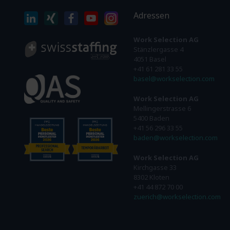
Adressen
Work Selection AG
Stänzlergasse 4
4051 Basel
+41 61 281 33 55
basel@workselection.com
Work Selection AG
Mellingerstrasse 6
5400 Baden
+41 56 296 33 55
baden@workselection.com
Work Selection AG
Kirchgasse 33
8302 Kloten
+41 44 872 70 00
zuerich@workselection.com