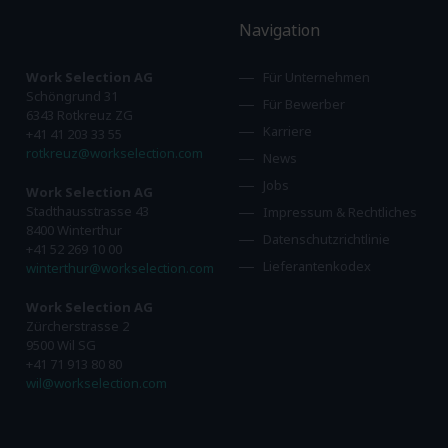
Navigation
Work Selection AG
Für Unternehmen
Schöngrund 31
Für Bewerber
6343 Rotkreuz ZG
Karriere
+41 41 203 33 55
rotkreuz@workselection.com
News
Jobs
Work Selection AG
Stadthausstrasse 43
Impressum & Rechtliches
8400 Winterthur
Datenschutzrichtlinie
+41 52 269 10 00
Lieferantenkodex
winterthur@workselection.com
Work Selection AG
Zürcherstrasse 2
9500 Wil SG
+41 71 913 80 80
wil@workselection.com