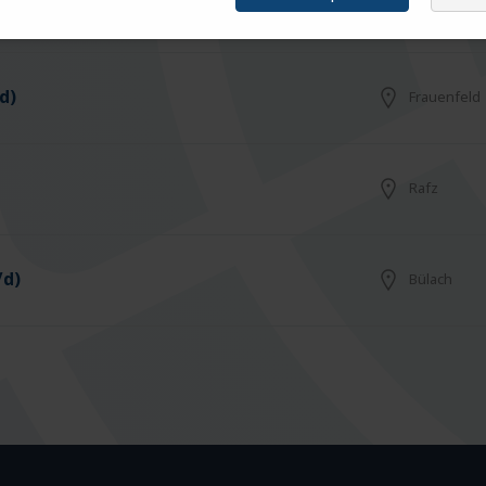
Arbon
d)
Frauenfeld
Rafz
/d)
Bülach