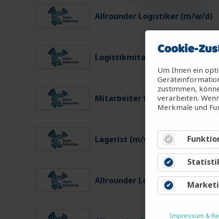
Allrounder Logistiker (m/w/d)
Cookie-Zus
Logistikmitarbeiter (m/w/d)
Um Ihnen ein opti
Geräteinformation
zustimmen, können
verarbeiten. Wenn
Mitarbeiter Warenein-/ausgan
Merkmale und Fun
Funktio
Lagerist (m/w/d)
Statisti
Allrounder Logistiker (m/w/d)
Market
Impressum & Rec