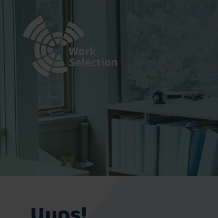
Uups!