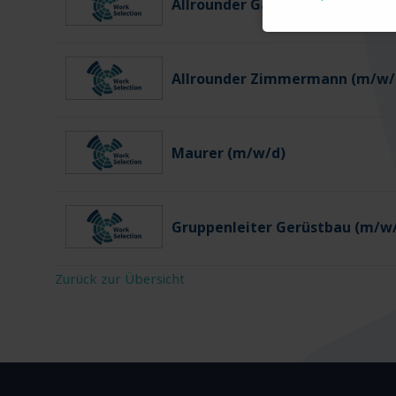
Allrounder Gartenbau (m/w/d)
Allrounder Zimmermann (m/w/
Maurer (m/w/d)
Gruppenleiter Gerüstbau (m/w
Zurück zur Übersicht