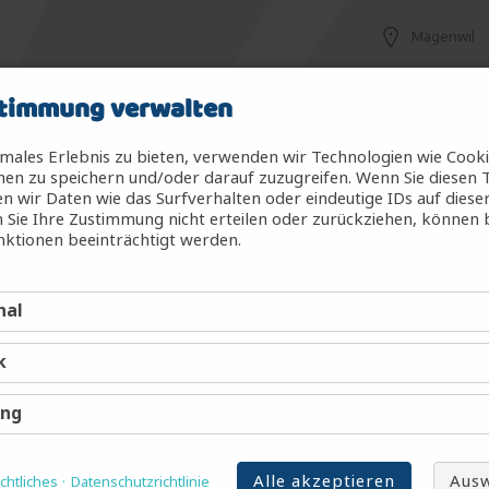
Mägenwil
timmung verwalten
Mägenwil
males Erlebnis zu bieten, verwenden wir Technologien wie Cook
en zu speichern und/oder darauf zuzugreifen. Wenn Sie diesen 
 wir Daten wie das Surfverhalten oder eindeutige IDs auf diese
 Sie Ihre Zustimmung nicht erteilen oder zurückziehen, können
g (m/w/d)
Mägenwil
ktionen beeinträchtigt werden.
nal
Mägenwil
k
Mägenwil
ing
Alle akzeptieren
Ausw
htliches
Datenschutzrichtlinie