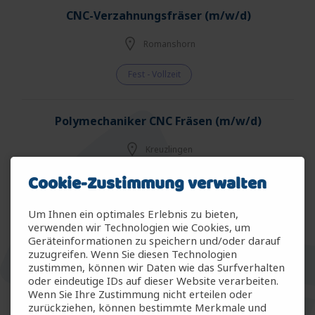
CNC-Verzahnungsfräser (m/w/d)
Romanshorn
Fest - Vollzeit
Polymechaniker CNC Fräsen (m/w/d)
Kreuzlingen
Cookie-Zustimmung verwalten
Fest - Vollzeit
Um Ihnen ein optimales Erlebnis zu bieten,
Elektroniker Präzisionsmesstechnik (m/w/d)
verwenden wir Technologien wie Cookies, um
Geräteinformationen zu speichern und/oder darauf
zuzugreifen. Wenn Sie diesen Technologien
Winterthur
zustimmen, können wir Daten wie das Surfverhalten
oder eindeutige IDs auf dieser Website verarbeiten.
Fest - Vollzeit
Wenn Sie Ihre Zustimmung nicht erteilen oder
zurückziehen, können bestimmte Merkmale und