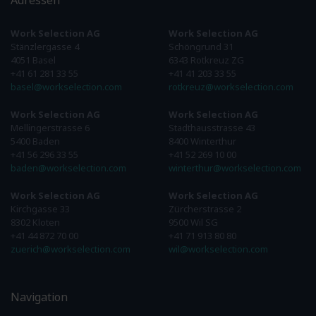
Adressen
Work Selection AG
Work Selection AG
Stänzlergasse 4
Schöngrund 31
4051 Basel
6343 Rotkreuz ZG
+41 61 281 33 55
+41 41 203 33 55
basel@workselection.com
rotkreuz@workselection.com
Work Selection AG
Work Selection AG
Mellingerstrasse 6
Stadthausstrasse 43
5400 Baden
8400 Winterthur
+41 56 296 33 55
+41 52 269 10 00
baden@workselection.com
winterthur@workselection.com
Work Selection AG
Work Selection AG
Kirchgasse 33
Zürcherstrasse 2
8302 Kloten
9500 Wil SG
+41 44 872 70 00
+41 71 913 80 80
zuerich@workselection.com
wil@workselection.com
Navigation