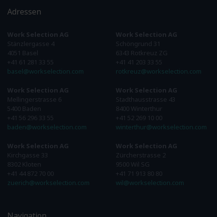
Adressen
Work Selection AG
Work Selection AG
Stänzlergasse 4
Schöngrund 31
4051 Basel
6343 Rotkreuz ZG
+41 61 281 33 55
+41 41 203 33 55
basel@workselection.com
rotkreuz@workselection.com
Work Selection AG
Work Selection AG
Mellingerstrasse 6
Stadthausstrasse 43
5400 Baden
8400 Winterthur
+41 56 296 33 55
+41 52 269 10 00
baden@workselection.com
winterthur@workselection.com
Work Selection AG
Work Selection AG
Kirchgasse 33
Zürcherstrasse 2
8302 Kloten
9500 Wil SG
+41 44 872 70 00
+41 71 913 80 80
zuerich@workselection.com
wil@workselection.com
Navigation