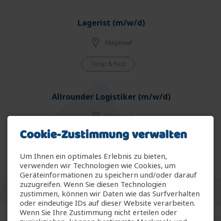
Lagerist (m/w/d)
Mägenwil
Temp & Fest
Allrounder Logistiker (m/w/d)
Mägenwil
Cookie-Zustimmung verwalten
Temp & Fest
Um Ihnen ein optimales Erlebnis zu bieten,
verwenden wir Technologien wie Cookies, um
Allrounder Gartenbau (m/w/d)
Geräteinformationen zu speichern und/oder darauf
zuzugreifen. Wenn Sie diesen Technologien
Arbon
zustimmen, können wir Daten wie das Surfverhalten
oder eindeutige IDs auf dieser Website verarbeiten.
Wenn Sie Ihre Zustimmung nicht erteilen oder
Temp & Fest