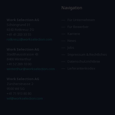
Navigation
Work Selection AG
Für Unternehmen
Schöngrund 31
Für Bewerber
6343 Rotkreuz ZG
Karriere
+41 41 203 33 55
rotkreuz@workselection.com
News
Jobs
Work Selection AG
Stadthausstrasse 43
Impressum & Rechtliches
8400 Winterthur
Datenschutzrichtlinie
+41 52 269 10 00
Lieferantenkodex
winterthur@workselection.com
Work Selection AG
Zürcherstrasse 2
9500 Wil SG
+41 71 913 80 80
wil@workselection.com