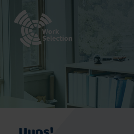
Uups!