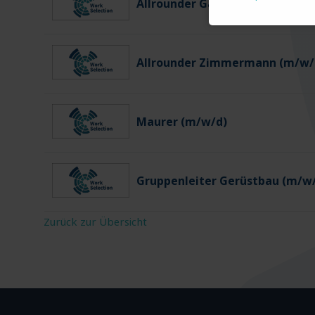
Allrounder Gartenbau (m/w/d)
Allrounder Zimmermann (m/w/
Maurer (m/w/d)
Gruppenleiter Gerüstbau (m/w
Zurück zur Übersicht