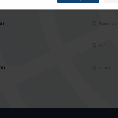
Arbon
d)
Frauenfeld
Rafz
/d)
Bülach