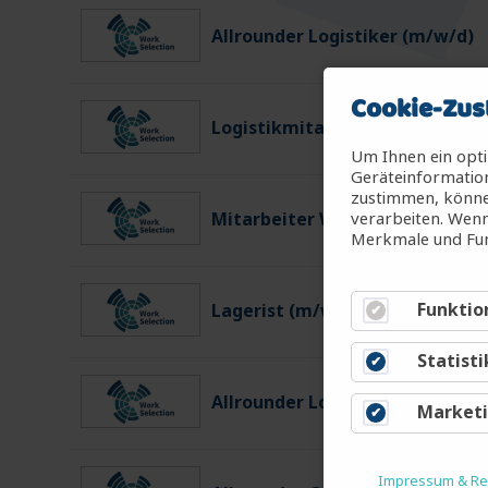
Allrounder Logistiker (m/w/d)
Cookie-Zus
Logistikmitarbeiter (m/w/d)
Um Ihnen ein opti
Geräteinformation
zustimmen, können
verarbeiten. Wenn
Mitarbeiter Warenein-/ausgan
Merkmale und Fun
Funktio
Lagerist (m/w/d)
Statisti
Allrounder Logistiker (m/w/d)
Market
Impressum & Rec