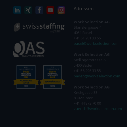
Adressen
Work Selection AG
Stänzlergasse 4
4051 Basel
+41 61 281 33 55
basel@workselection.com
Work Selection AG
Mellingerstrasse 6
5400 Baden
+41 56 296 33 55
baden@workselection.com
Work Selection AG
Kirchgasse 33
8302 Kloten
+41 44 872 70 00
zuerich@workselection.com