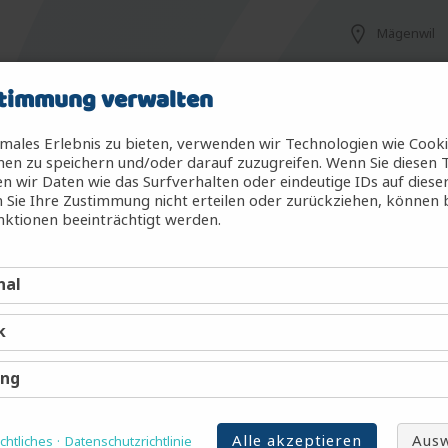
Mägenwil
timmung verwalten
Mägenwil
males Erlebnis zu bieten, verwenden wir Technologien wie Cook
en zu speichern und/oder darauf zuzugreifen. Wenn Sie diesen 
 wir Daten wie das Surfverhalten oder eindeutige IDs auf diese
 Sie Ihre Zustimmung nicht erteilen oder zurückziehen, können
g (m/w/d)
Mägenwil
ktionen beeinträchtigt werden.
nal
Mägenwil
k
Mägenwil
ing
Alle akzeptieren
Ausw
htliches
Datenschutzrichtlinie