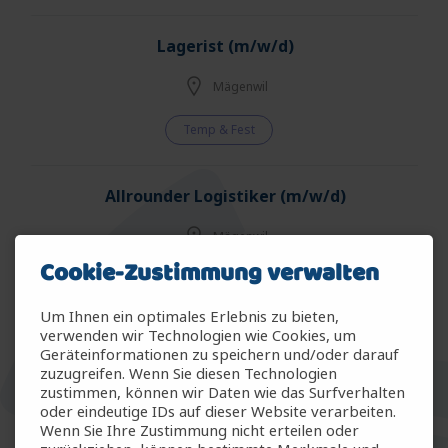
Lagerist (m/w/d)
Mägenwil
Temp & Fest
Allrounder Logistiker (m/w/d)
Mägenwil
Cookie-Zustimmung verwalten
Temp & Fest
Um Ihnen ein optimales Erlebnis zu bieten,
verwenden wir Technologien wie Cookies, um
Allrounder Gartenbau (m/w/d)
Geräteinformationen zu speichern und/oder darauf
zuzugreifen. Wenn Sie diesen Technologien
Arbon
zustimmen, können wir Daten wie das Surfverhalten
oder eindeutige IDs auf dieser Website verarbeiten.
Wenn Sie Ihre Zustimmung nicht erteilen oder
Temp & Fest