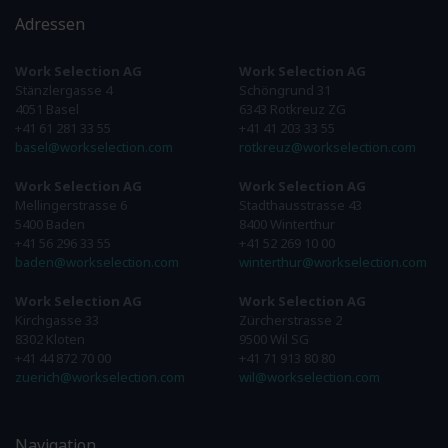
Adressen
Work Selection AG
Work Selection AG
Stänzlergasse 4
Schöngrund 31
4051 Basel
6343 Rotkreuz ZG
+41 61 281 33 55
+41 41 203 33 55
basel@workselection.com
rotkreuz@workselection.com
Work Selection AG
Work Selection AG
Mellingerstrasse 6
Stadthausstrasse 43
5400 Baden
8400 Winterthur
+41 56 296 33 55
+41 52 269 10 00
baden@workselection.com
winterthur@workselection.com
Work Selection AG
Work Selection AG
Kirchgasse 33
Zürcherstrasse 2
8302 Kloten
9500 Wil SG
+41 44 872 70 00
+41 71 913 80 80
zuerich@workselection.com
wil@workselection.com
Navigation