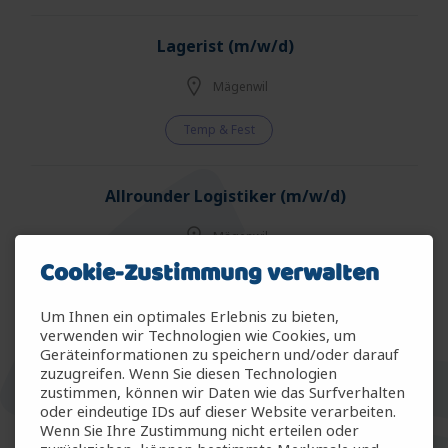
Lagerist (m/w/d)
Mägenwil
Temp & Fest
Allrounder Logistiker (m/w/d)
Mägenwil
Cookie-Zustimmung verwalten
Temp & Fest
Um Ihnen ein optimales Erlebnis zu bieten,
verwenden wir Technologien wie Cookies, um
Allrounder Gartenbau (m/w/d)
Geräteinformationen zu speichern und/oder darauf
zuzugreifen. Wenn Sie diesen Technologien
Arbon
zustimmen, können wir Daten wie das Surfverhalten
oder eindeutige IDs auf dieser Website verarbeiten.
Wenn Sie Ihre Zustimmung nicht erteilen oder
Temp & Fest