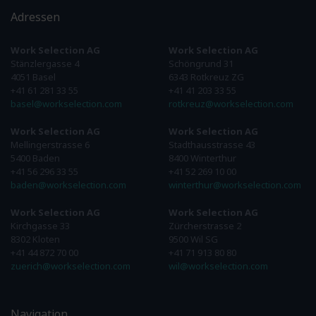
Adressen
Work Selection AG
Work Selection AG
Stänzlergasse 4
Schöngrund 31
4051 Basel
6343 Rotkreuz ZG
+41 61 281 33 55
+41 41 203 33 55
basel@workselection.com
rotkreuz@workselection.com
Work Selection AG
Work Selection AG
Mellingerstrasse 6
Stadthausstrasse 43
5400 Baden
8400 Winterthur
+41 56 296 33 55
+41 52 269 10 00
baden@workselection.com
winterthur@workselection.com
Work Selection AG
Work Selection AG
Kirchgasse 33
Zürcherstrasse 2
8302 Kloten
9500 Wil SG
+41 44 872 70 00
+41 71 913 80 80
zuerich@workselection.com
wil@workselection.com
Navigation