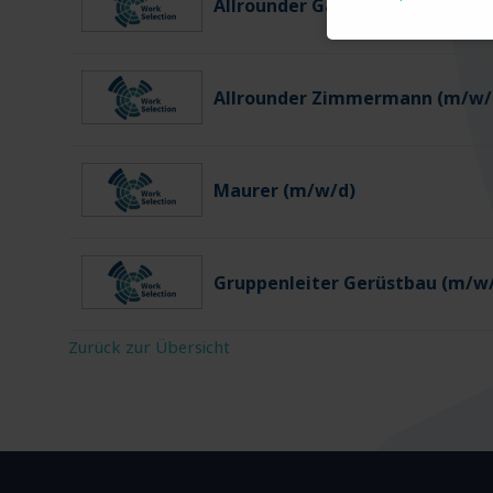
Allrounder Gartenbau (m/w/d)
Allrounder Zimmermann (m/w/
Maurer (m/w/d)
Gruppenleiter Gerüstbau (m/w
Zurück zur Übersicht