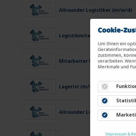
Allrounder Logistiker (m/w/d)
Cookie-Zus
Logistikmitarbeiter (m/w/d)
Um Ihnen ein opti
Geräteinformation
zustimmen, können
verarbeiten. Wenn
Mitarbeiter Warenein-/ausgan
Merkmale und Fun
Funktio
Lagerist (m/w/d)
Statisti
Allrounder Logistiker (m/w/d)
Market
Impressum & Rec