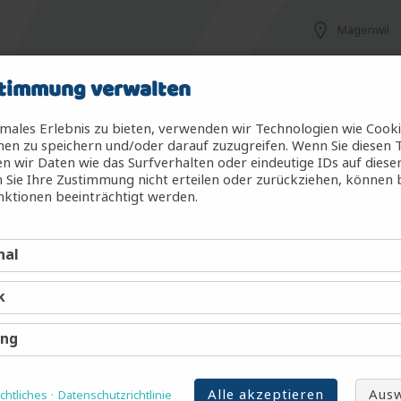
Mägenwil
timmung verwalten
Mägenwil
males Erlebnis zu bieten, verwenden wir Technologien wie Cook
en zu speichern und/oder darauf zuzugreifen. Wenn Sie diesen 
 wir Daten wie das Surfverhalten oder eindeutige IDs auf diese
 Sie Ihre Zustimmung nicht erteilen oder zurückziehen, können
g (m/w/d)
Mägenwil
ktionen beeinträchtigt werden.
nal
Mägenwil
k
Mägenwil
ing
Alle akzeptieren
Ausw
htliches
Datenschutzrichtlinie