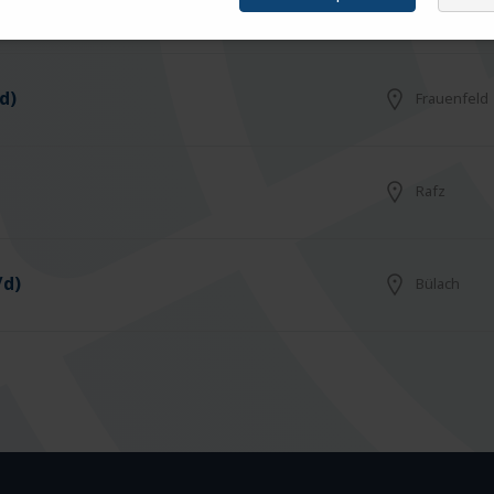
Arbon
d)
Frauenfeld
Rafz
/d)
Bülach