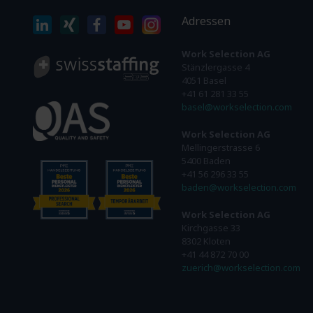
Adressen
Work Selection AG
Stänzlergasse 4
4051 Basel
+41 61 281 33 55
basel@workselection.com
Work Selection AG
Mellingerstrasse 6
5400 Baden
+41 56 296 33 55
baden@workselection.com
Work Selection AG
Kirchgasse 33
8302 Kloten
+41 44 872 70 00
zuerich@workselection.com