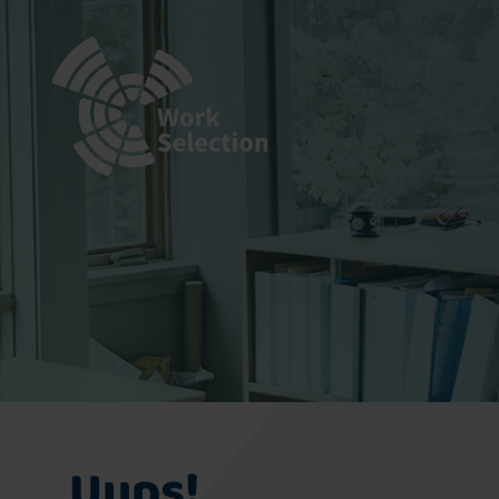
Uups!