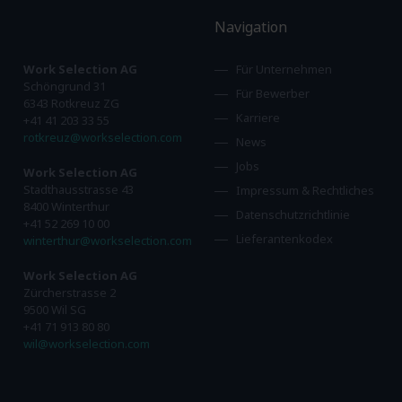
Navigation
Work Selection AG
Für Unternehmen
Schöngrund 31
Für Bewerber
6343 Rotkreuz ZG
Karriere
+41 41 203 33 55
rotkreuz@workselection.com
News
Jobs
Work Selection AG
Stadthausstrasse 43
Impressum & Rechtliches
8400 Winterthur
Datenschutzrichtlinie
+41 52 269 10 00
Lieferantenkodex
winterthur@workselection.com
Work Selection AG
Zürcherstrasse 2
9500 Wil SG
+41 71 913 80 80
wil@workselection.com