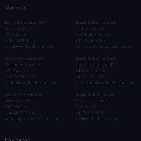
Adressen
Work Selection AG
Work Selection AG
Stänzlergasse 4
Schöngrund 31
4051 Basel
6343 Rotkreuz ZG
+41 61 281 33 55
+41 41 203 33 55
basel@workselection.com
rotkreuz@workselection.com
Work Selection AG
Work Selection AG
Mellingerstrasse 6
Stadthausstrasse 43
5400 Baden
8400 Winterthur
+41 56 296 33 55
+41 52 269 10 00
baden@workselection.com
winterthur@workselection.com
Work Selection AG
Work Selection AG
Kirchgasse 33
Zürcherstrasse 2
8302 Kloten
9500 Wil SG
+41 44 872 70 00
+41 71 913 80 80
zuerich@workselection.com
wil@workselection.com
Navigation