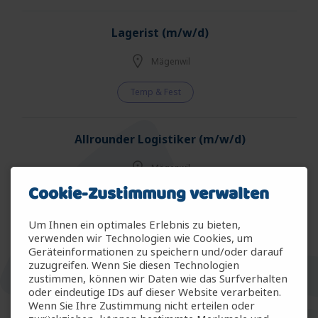
Lagerist (m/w/d)
Mägenwil
Temp & Fest
Allrounder Logistiker (m/w/d)
Mägenwil
Cookie-Zustimmung verwalten
Temp & Fest
Um Ihnen ein optimales Erlebnis zu bieten,
verwenden wir Technologien wie Cookies, um
Allrounder Gartenbau (m/w/d)
Geräteinformationen zu speichern und/oder darauf
zuzugreifen. Wenn Sie diesen Technologien
Arbon
zustimmen, können wir Daten wie das Surfverhalten
oder eindeutige IDs auf dieser Website verarbeiten.
Wenn Sie Ihre Zustimmung nicht erteilen oder
Temp & Fest