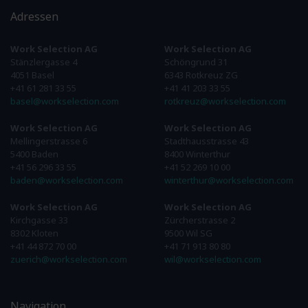
Adressen
Work Selection AG
Work Selection AG
Stänzlergasse 4
Schöngrund 31
4051 Basel
6343 Rotkreuz ZG
+41 61 281 33 55
+41 41 203 33 55
basel@workselection.com
rotkreuz@workselection.com
Work Selection AG
Work Selection AG
Mellingerstrasse 6
Stadthausstrasse 43
5400 Baden
8400 Winterthur
+41 56 296 33 55
+41 52 269 10 00
baden@workselection.com
winterthur@workselection.com
Work Selection AG
Work Selection AG
Kirchgasse 33
Zürcherstrasse 2
8302 Kloten
9500 Wil SG
+41 44 872 70 00
+41 71 913 80 80
zuerich@workselection.com
wil@workselection.com
Navigation