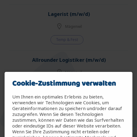
Lagerist (m/w/d)
Mägenwil
Temp & Fest
Allrounder Logistiker (m/w/d)
Mägenwil
Cookie-Zustimmung verwalten
Temp & Fest
Um Ihnen ein optimales Erlebnis zu bieten,
verwenden wir Technologien wie Cookies, um
Allrounder Gartenbau (m/w/d)
Geräteinformationen zu speichern und/oder darauf
zuzugreifen. Wenn Sie diesen Technologien
Arbon
zustimmen, können wir Daten wie das Surfverhalten
oder eindeutige IDs auf dieser Website verarbeiten.
Wenn Sie Ihre Zustimmung nicht erteilen oder
Temp & Fest