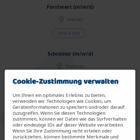
Forstwart (m/w/d)
Embrach
Temp & Fest
Schreiner (m/w/d)
Weinfelden
Cookie-Zustimmung verwalten
Temp & Fest
Um Ihnen ein optimales Erlebnis zu bieten,
Forstwart (m/w/d)
verwenden wir Technologien wie Cookies, um
Geräteinformationen zu speichern und/oder darauf
zuzugreifen. Wenn Sie diesen Technologien
Kloten
zustimmen, können wir Daten wie das Surfverhalten
oder eindeutige IDs auf dieser Website verarbeiten.
Temp & Fest
Wenn Sie Ihre Zustimmung nicht erteilen oder
zurückziehen, können bestimmte Merkmale und