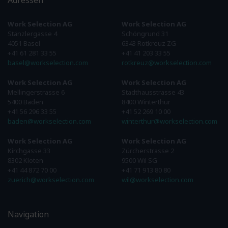
Adressen
Work Selection AG
Work Selection AG
Stänzlergasse 4
Schöngrund 31
4051 Basel
6343 Rotkreuz ZG
+41 61 281 33 55
+41 41 203 33 55
basel@workselection.com
rotkreuz@workselection.com
Work Selection AG
Work Selection AG
Mellingerstrasse 6
Stadthausstrasse 43
5400 Baden
8400 Winterthur
+41 56 296 33 55
+41 52 269 10 00
baden@workselection.com
winterthur@workselection.com
Work Selection AG
Work Selection AG
Kirchgasse 33
Zürcherstrasse 2
8302 Kloten
9500 Wil SG
+41 44 872 70 00
+41 71 913 80 80
zuerich@workselection.com
wil@workselection.com
Navigation