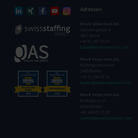
Adressen
Work Selection AG
Stänzlergasse 4
4051 Basel
+41 61 281 33 55
basel@workselection.com
Work Selection AG
Mellingerstrasse 6
5400 Baden
+41 56 296 33 55
baden@workselection.com
Work Selection AG
Kirchgasse 33
8302 Kloten
+41 44 872 70 00
zuerich@workselection.com