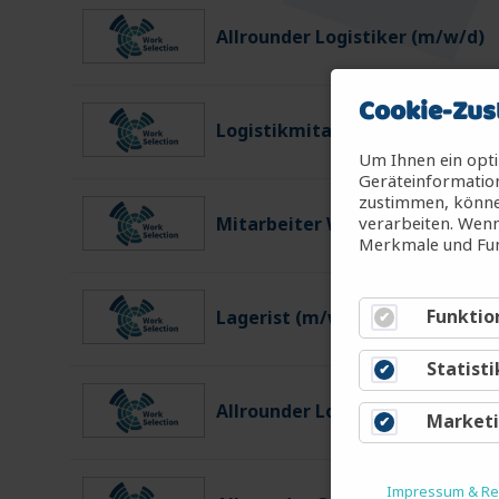
Allrounder Logistiker (m/w/d)
Cookie-Zus
Logistikmitarbeiter (m/w/d)
Um Ihnen ein opti
Geräteinformation
zustimmen, können
verarbeiten. Wenn
Mitarbeiter Warenein-/ausgan
Merkmale und Fun
Funktio
Lagerist (m/w/d)
Statisti
Allrounder Logistiker (m/w/d)
Market
Impressum & Rec