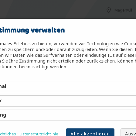
Mägenwil
timmung verwalten
Mägenwil
males Erlebnis zu bieten, verwenden wir Technologien wie Cook
en zu speichern und/oder darauf zuzugreifen. Wenn Sie diesen 
 wir Daten wie das Surfverhalten oder eindeutige IDs auf diese
 Sie Ihre Zustimmung nicht erteilen oder zurückziehen, können
g (m/w/d)
Mägenwil
ktionen beeinträchtigt werden.
nal
Mägenwil
k
Mägenwil
ing
Alle akzeptieren
Ausw
htliches
Datenschutzrichtlinie