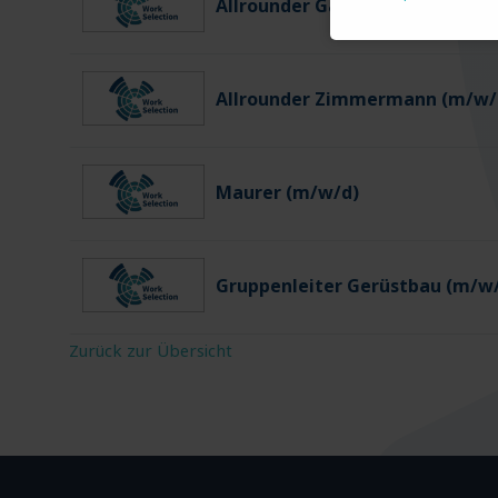
Allrounder Gartenbau (m/w/d)
Allrounder Zimmermann (m/w/
Maurer (m/w/d)
Gruppenleiter Gerüstbau (m/w
Zurück zur Übersicht