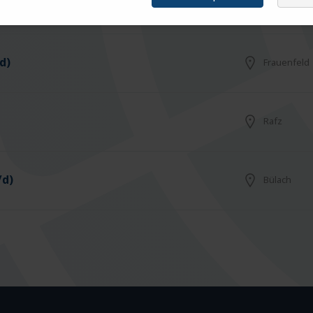
Arbon
d)
Frauenfeld
Rafz
/d)
Bülach