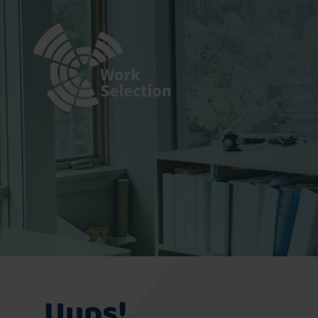
Uups!