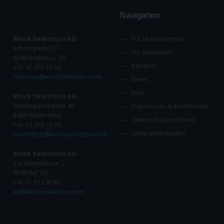
Navigation
Work Selection AG
Für Unternehmen
Schöngrund 31
Für Bewerber
6343 Rotkreuz ZG
Karriere
+41 41 203 33 55
rotkreuz@workselection.com
News
Jobs
Work Selection AG
Stadthausstrasse 43
Impressum & Rechtliches
8400 Winterthur
Datenschutzrichtlinie
+41 52 269 10 00
Lieferantenkodex
winterthur@workselection.com
Work Selection AG
Zürcherstrasse 2
9500 Wil SG
+41 71 913 80 80
wil@workselection.com