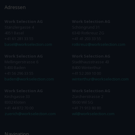
Adressen
Work Selection AG
Work Selection AG
Stänzlergasse 4
Schöngrund 31
4051 Basel
6343 Rotkreuz ZG
+41 61 281 33 55
+41 41 203 33 55
basel@workselection.com
rotkreuz@workselection.com
Work Selection AG
Work Selection AG
Mellingerstrasse 6
Stadthausstrasse 43
5400 Baden
8400 Winterthur
+41 56 296 33 55
+41 52 269 10 00
baden@workselection.com
winterthur@workselection.com
Work Selection AG
Work Selection AG
Kirchgasse 33
Zürcherstrasse 2
8302 Kloten
9500 Wil SG
+41 44 872 70 00
+41 71 913 80 80
zuerich@workselection.com
wil@workselection.com
Navigation