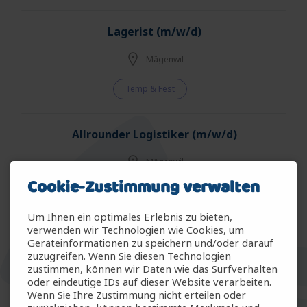
Lagerist (m/w/d)
Mägenwil
Temp & Fest
Allrounder Logistiker (m/w/d)
Mägenwil
Cookie-Zustimmung verwalten
Temp & Fest
Um Ihnen ein optimales Erlebnis zu bieten,
verwenden wir Technologien wie Cookies, um
Allrounder Gartenbau (m/w/d)
Geräteinformationen zu speichern und/oder darauf
zuzugreifen. Wenn Sie diesen Technologien
Arbon
zustimmen, können wir Daten wie das Surfverhalten
oder eindeutige IDs auf dieser Website verarbeiten.
Wenn Sie Ihre Zustimmung nicht erteilen oder
Temp & Fest