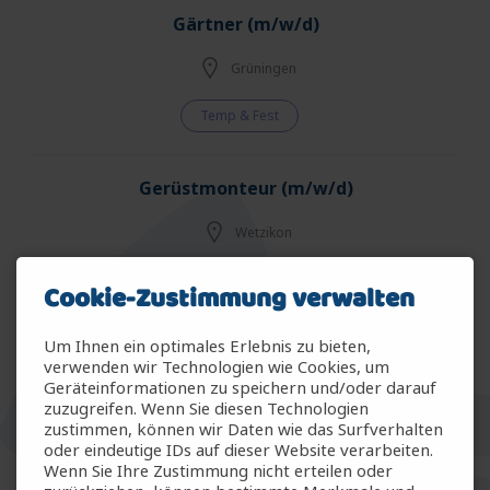
Gärtner (m/w/d)
Grüningen
Temp & Fest
Gerüstmonteur (m/w/d)
Wetzikon
Temp & Fest
Cookie-Zustimmung verwalten
Um Ihnen ein optimales Erlebnis zu bieten,
Fachmann Betriebsunterhalt (m/w/d)
verwenden wir Technologien wie Cookies, um
Geräteinformationen zu speichern und/oder darauf
Winterthur
zuzugreifen. Wenn Sie diesen Technologien
zustimmen, können wir Daten wie das Surfverhalten
Temp & Fest
oder eindeutige IDs auf dieser Website verarbeiten.
Wenn Sie Ihre Zustimmung nicht erteilen oder