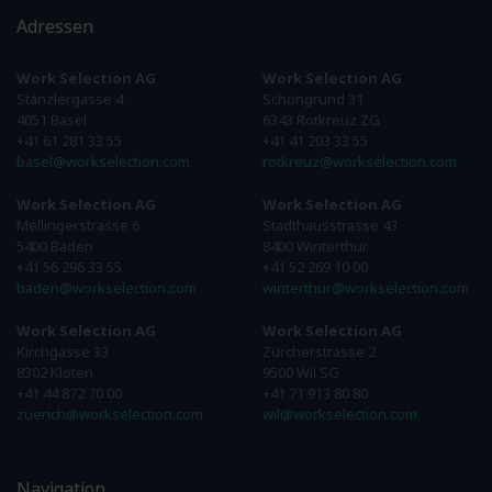
Adressen
Work Selection AG
Work Selection AG
Stänzlergasse 4
Schöngrund 31
4051 Basel
6343 Rotkreuz ZG
+41 61 281 33 55
+41 41 203 33 55
basel@workselection.com
rotkreuz@workselection.com
Work Selection AG
Work Selection AG
Mellingerstrasse 6
Stadthausstrasse 43
5400 Baden
8400 Winterthur
+41 56 296 33 55
+41 52 269 10 00
baden@workselection.com
winterthur@workselection.com
Work Selection AG
Work Selection AG
Kirchgasse 33
Zürcherstrasse 2
8302 Kloten
9500 Wil SG
+41 44 872 70 00
+41 71 913 80 80
zuerich@workselection.com
wil@workselection.com
Navigation