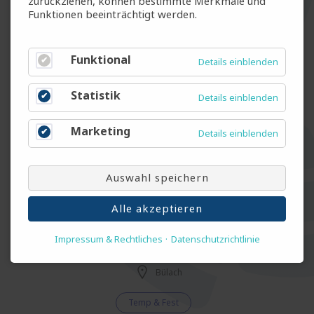
zurückziehen, können bestimmte Merkmale und
Funktionen beeinträchtigt werden.
Allrounder Zimmermann (m/w/d)
Funktional
Details einblenden
Frauenfeld
Temp & Fest
Statistik
Details einblenden
Marketing
Details einblenden
Maurer (m/w/d)
Rafz
Auswahl speichern
Temp & Fest
Alle akzeptieren
Impressum & Rechtliches
Datenschutzrichtlinie
Gruppenleiter Gerüstbau (m/w/d)
Bülach
Temp & Fest