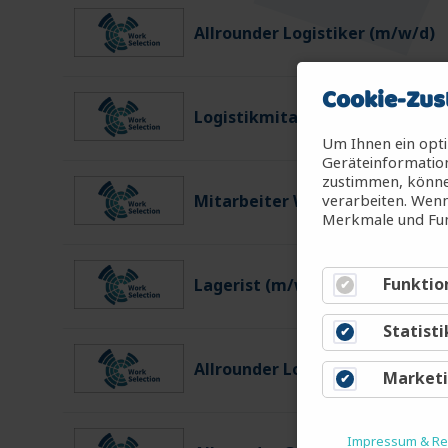
Allrounder Logistiker (m/w/d)
Cookie-Zus
Logistikmitarbeiter (m/w/d)
Um Ihnen ein opti
Geräteinformation
zustimmen, können
verarbeiten. Wenn
Mitarbeiter Warenein-/ausgan
Merkmale und Fun
Funktio
Lagerist (m/w/d)
Statisti
Allrounder Logistiker (m/w/d)
Market
Impressum & Rec