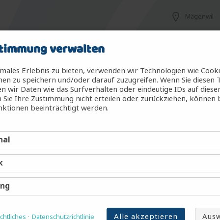
Mägenwil
timmung verwalten
Mägenwil
males Erlebnis zu bieten, verwenden wir Technologien wie Cook
en zu speichern und/oder darauf zuzugreifen. Wenn Sie diesen 
 wir Daten wie das Surfverhalten oder eindeutige IDs auf diese
 Sie Ihre Zustimmung nicht erteilen oder zurückziehen, können
g (m/w/d)
Mägenwil
ktionen beeinträchtigt werden.
nal
Mägenwil
k
Mägenwil
ing
Alle akzeptieren
Ausw
htliches
Datenschutzrichtlinie