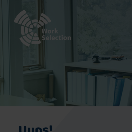
Uups!