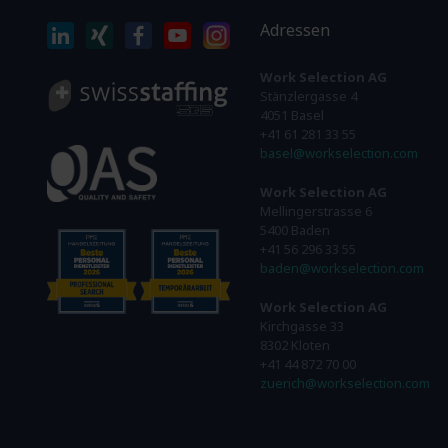
Adressen
Work Selection AG
Stänzlergasse 4
4051 Basel
+41 61 281 33 55
basel@workselection.com
Work Selection AG
Mellingerstrasse 6
5400 Baden
+41 56 296 33 55
baden@workselection.com
Work Selection AG
Kirchgasse 33
8302 Kloten
+41 44 872 70 00
zuerich@workselection.com