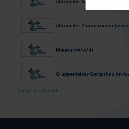
Allrounder Gartenbau (m/w/d)
Allrounder Zimmermann (m/w/
Maurer (m/w/d)
Gruppenleiter Gerüstbau (m/w
Zurück zur Übersicht