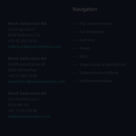
Navigation
Work Selection AG
Für Unternehmen
Schöngrund 31
Für Bewerber
6343 Rotkreuz ZG
Karriere
+41 41 203 33 55
rotkreuz@workselection.com
News
Jobs
Work Selection AG
Stadthausstrasse 43
Impressum & Rechtliches
8400 Winterthur
Datenschutzrichtlinie
+41 52 269 10 00
Lieferantenkodex
winterthur@workselection.com
Work Selection AG
Zürcherstrasse 2
9500 Wil SG
+41 71 913 80 80
wil@workselection.com