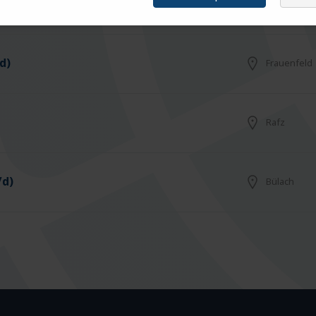
Arbon
d)
Frauenfeld
Rafz
/d)
Bülach