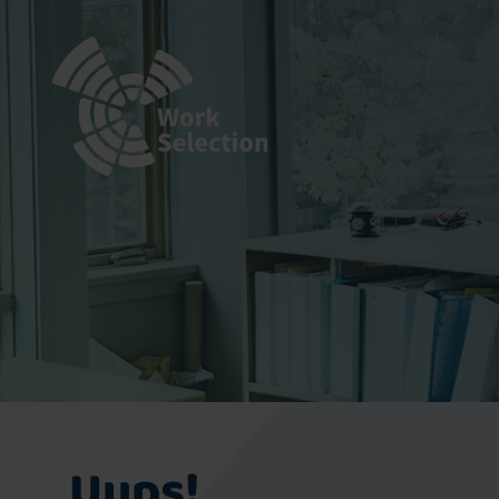
Uups!