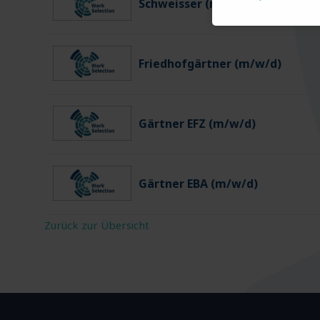
Schweisser (m/w/d)
Friedhofgärtner (m/w/d)
Gärtner EFZ (m/w/d)
Gärtner EBA (m/w/d)
Zurück zur Übersicht