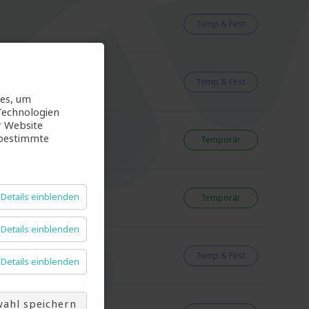
Temp & Fest
Temp & Fest
ies, um
Technologien
r Website
 bestimmte
Temporär
Details einblenden
Temporär
Details einblenden
Temp & Fest
Details einblenden
ahl speichern