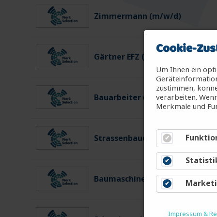
Zimmermann (m/w/d)
Cookie-Zus
Gärtner EFZ (m/w/d)
Um Ihnen ein opti
Geräteinformation
zustimmen, können
verarbeiten. Wenn
Bauarbeiter (m/w/d)
Merkmale und Fun
Funktio
Strassenbauer (m/w/d)
Statisti
Baumaschinenführer (m/w/d)
Market
Impressum & Rec