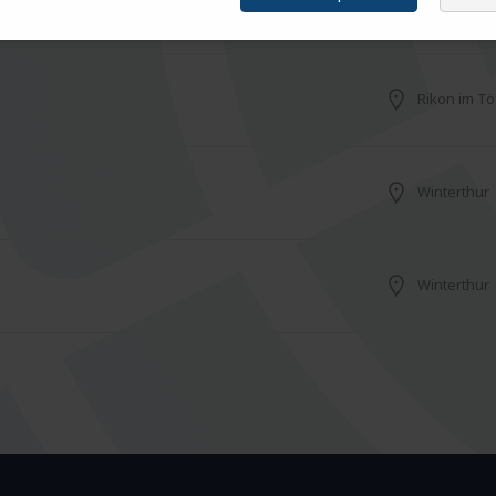
Weinfelden
Rikon im Tö
Winterthur
Winterthur