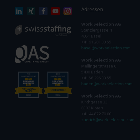
Adressen
Work Selection AG
Stänzlergasse 4
4051 Basel
+41 61 281 33 55
basel@workselection.com
Work Selection AG
Mellingerstrasse 6
5400 Baden
+41 56 296 33 55
baden@workselection.com
Work Selection AG
Kirchgasse 33
8302 Kloten
+41 44 872 70 00
zuerich@workselection.com