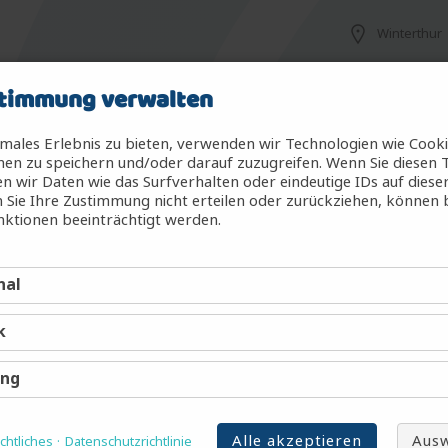
Winterthur
timmung verwalten
Oberuzwil
males Erlebnis zu bieten, verwenden wir Technologien wie Cook
en zu speichern und/oder darauf zuzugreifen. Wenn Sie diesen 
 wir Daten wie das Surfverhalten oder eindeutige IDs auf diese
 Sie Ihre Zustimmung nicht erteilen oder zurückziehen, können
Zürich
ktionen beeinträchtigt werden.
nal
Zürich
k
Kloten
ing
Alle akzeptieren
Ausw
htliches
Datenschutzrichtlinie