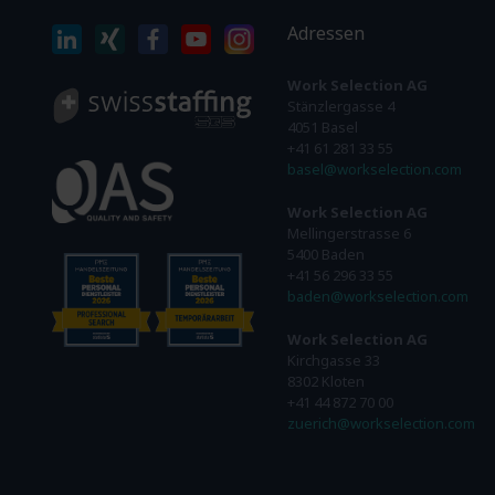
Adressen
Work Selection AG
Stänzlergasse 4
4051 Basel
+41 61 281 33 55
basel@workselection.com
Work Selection AG
Mellingerstrasse 6
5400 Baden
+41 56 296 33 55
baden@workselection.com
Work Selection AG
Kirchgasse 33
8302 Kloten
+41 44 872 70 00
zuerich@workselection.com