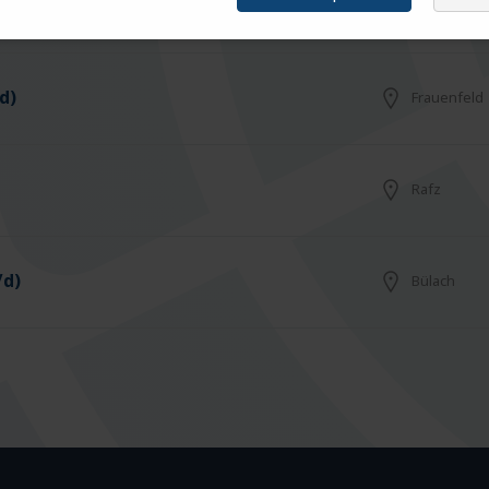
Arbon
d)
Frauenfeld
Rafz
/d)
Bülach