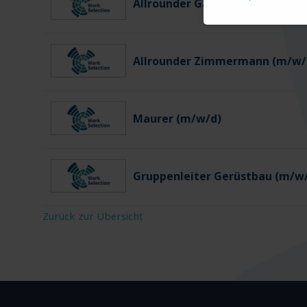
Allrounder Gartenbau (m/w/d)
Allrounder Zimmermann (m/w/
Maurer (m/w/d)
Gruppenleiter Gerüstbau (m/w
Zurück zur Übersicht