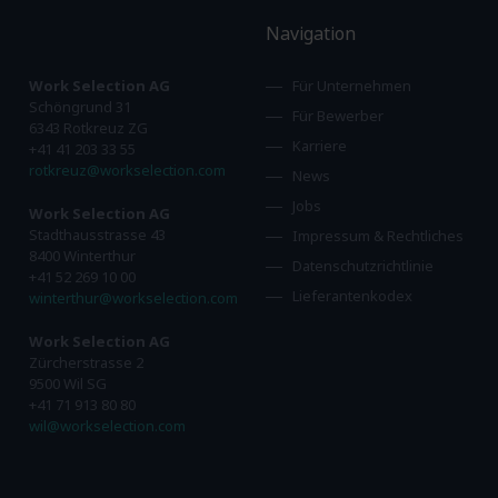
Navigation
Work Selection AG
Für Unternehmen
Schöngrund 31
Für Bewerber
6343 Rotkreuz ZG
Karriere
+41 41 203 33 55
rotkreuz@workselection.com
News
Jobs
Work Selection AG
Stadthausstrasse 43
Impressum & Rechtliches
8400 Winterthur
Datenschutzrichtlinie
+41 52 269 10 00
Lieferantenkodex
winterthur@workselection.com
Work Selection AG
Zürcherstrasse 2
9500 Wil SG
+41 71 913 80 80
wil@workselection.com