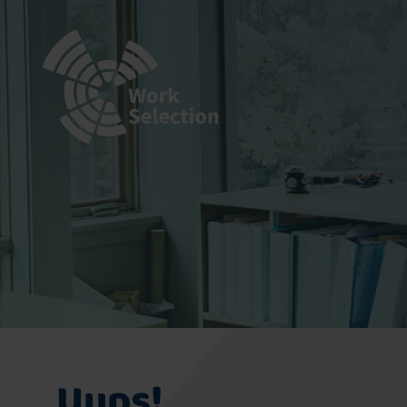
Uups!