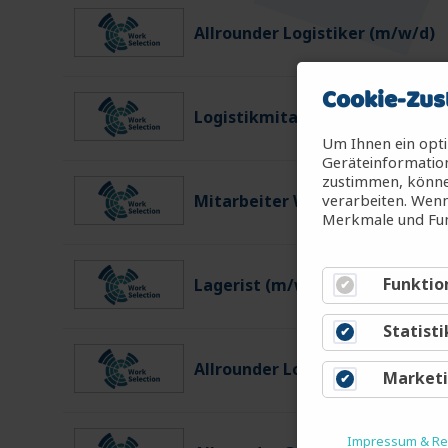
Allrounder Logistiker (m/w/d)
Cookie-Zus
Logistikmitarbeiter (m/w/d)
Um Ihnen ein opti
Geräteinformation
zustimmen, können
verarbeiten. Wenn
Mitarbeiter Warenein-/ausgan
Merkmale und Fun
Funktio
Lagerist (m/w/d)
Statisti
Allrounder Logistiker (m/w/d)
Market
Impressum & Rec