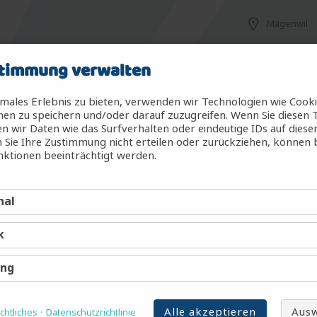
Mägenwil
timmung verwalten
Mägenwil
males Erlebnis zu bieten, verwenden wir Technologien wie Cook
en zu speichern und/oder darauf zuzugreifen. Wenn Sie diesen 
 wir Daten wie das Surfverhalten oder eindeutige IDs auf diese
 Sie Ihre Zustimmung nicht erteilen oder zurückziehen, können
g (m/w/d)
Mägenwil
ktionen beeinträchtigt werden.
nal
Mägenwil
k
Mägenwil
ing
Alle akzeptieren
Ausw
htliches
Datenschutzrichtlinie