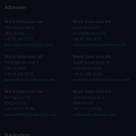
Adressen
Work Selection AG
Work Selection AG
Stänzlergasse 4
Schöngrund 31
4051 Basel
6343 Rotkreuz ZG
+41 61 281 33 55
+41 41 203 33 55
basel@workselection.com
rotkreuz@workselection.com
Work Selection AG
Work Selection AG
Mellingerstrasse 6
Stadthausstrasse 43
5400 Baden
8400 Winterthur
+41 56 296 33 55
+41 52 269 10 00
baden@workselection.com
winterthur@workselection.com
Work Selection AG
Work Selection AG
Kirchgasse 33
Zürcherstrasse 2
8302 Kloten
9500 Wil SG
+41 44 872 70 00
+41 71 913 80 80
zuerich@workselection.com
wil@workselection.com
Navigation