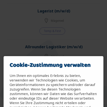
Lagerist (m/w/d)
Mägenwil
Temp & Fest
Allrounder Logistiker (m/w/d)
Mägenwil
Cookie-Zustimmung verwalten
Temp & Fest
Um Ihnen ein optimales Erlebnis zu bieten,
verwenden wir Technologien wie Cookies, um
Allrounder Gartenbau (m/w/d)
Geräteinformationen zu speichern und/oder darauf
zuzugreifen. Wenn Sie diesen Technologien
Arbon
zustimmen, können wir Daten wie das Surfverhalten
oder eindeutige IDs auf dieser Website verarbeiten.
Wenn Sie Ihre Zustimmung nicht erteilen oder
Temp & Fest