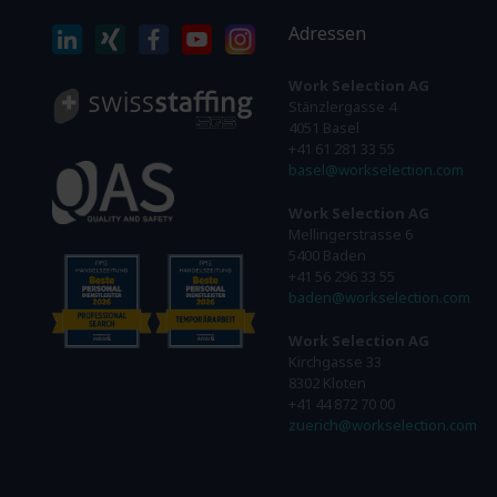
Adressen
Work Selection AG
Stänzlergasse 4
4051 Basel
+41 61 281 33 55
basel@workselection.com
Work Selection AG
Mellingerstrasse 6
5400 Baden
+41 56 296 33 55
baden@workselection.com
Work Selection AG
Kirchgasse 33
8302 Kloten
+41 44 872 70 00
zuerich@workselection.com