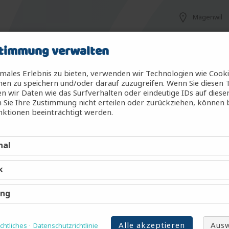
Mägenwil
timmung verwalten
Mägenwil
males Erlebnis zu bieten, verwenden wir Technologien wie Cook
en zu speichern und/oder darauf zuzugreifen. Wenn Sie diesen 
 wir Daten wie das Surfverhalten oder eindeutige IDs auf diese
 Sie Ihre Zustimmung nicht erteilen oder zurückziehen, können
g (m/w/d)
Mägenwil
ktionen beeinträchtigt werden.
nal
Mägenwil
k
Mägenwil
ing
Alle akzeptieren
Ausw
htliches
Datenschutzrichtlinie