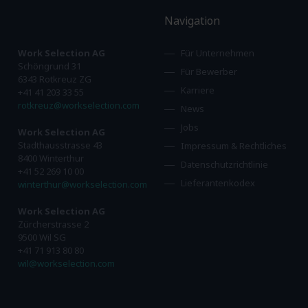
Navigation
Work Selection AG
Für Unternehmen
Schöngrund 31
Für Bewerber
6343 Rotkreuz ZG
Karriere
+41 41 203 33 55
rotkreuz@workselection.com
News
Jobs
Work Selection AG
Stadthausstrasse 43
Impressum & Rechtliches
8400 Winterthur
Datenschutzrichtlinie
+41 52 269 10 00
Lieferantenkodex
winterthur@workselection.com
Work Selection AG
Zürcherstrasse 2
9500 Wil SG
+41 71 913 80 80
wil@workselection.com