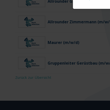
Allrounder Gartenbau (m/w/d)
Allrounder Zimmermann (m/w/
Maurer (m/w/d)
Gruppenleiter Gerüstbau (m/w
Zurück zur Übersicht