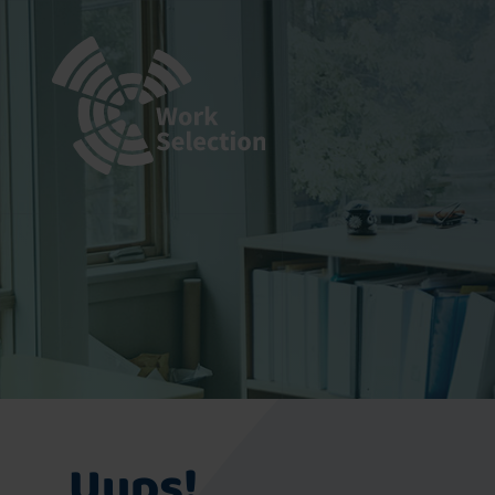
Uups!