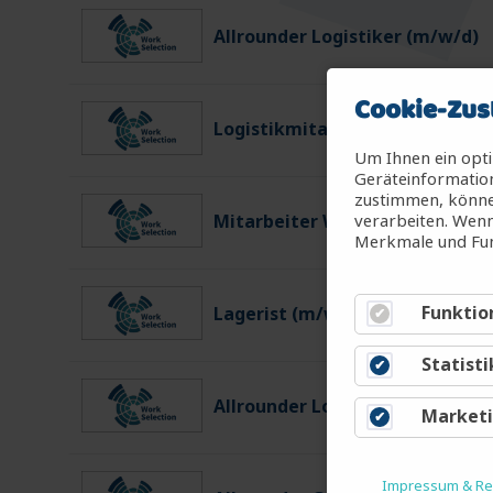
Allrounder Logistiker (m/w/d)
Cookie-Zus
Logistikmitarbeiter (m/w/d)
Um Ihnen ein opti
Geräteinformation
zustimmen, können
verarbeiten. Wenn
Mitarbeiter Warenein-/ausgan
Merkmale und Fun
Funktio
Lagerist (m/w/d)
Statisti
Allrounder Logistiker (m/w/d)
Market
Impressum & Rec