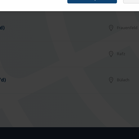
Arbon
d)
Frauenfeld
Rafz
/d)
Bülach