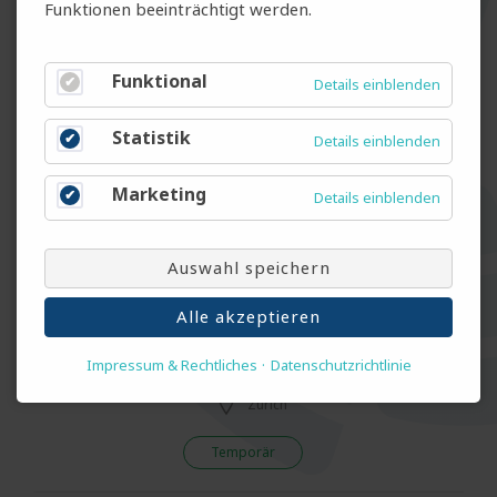
Funktionen beeinträchtigt werden.
Zimmermann (m/w/d)
Winterthur
Funktional
Details einblenden
Temp & Fest
Statistik
Details einblenden
Gärtner EFZ (m/w/d)
Marketing
Details einblenden
Oberuzwil
Auswahl speichern
Temp & Fest
Alle akzeptieren
Bauarbeiter (m/w/d)
Impressum & Rechtliches
Datenschutzrichtlinie
Zürich
Temporär