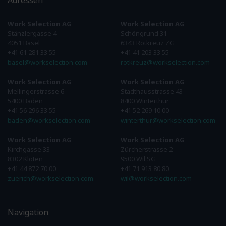
Adressen
Work Selection AG
Work Selection AG
Stänzlergasse 4
Schöngrund 31
4051 Basel
6343 Rotkreuz ZG
+41 61 281 33 55
+41 41 203 33 55
basel@workselection.com
rotkreuz@workselection.com
Work Selection AG
Work Selection AG
Mellingerstrasse 6
Stadthausstrasse 43
5400 Baden
8400 Winterthur
+41 56 296 33 55
+41 52 269 10 00
baden@workselection.com
winterthur@workselection.com
Work Selection AG
Work Selection AG
Kirchgasse 33
Zürcherstrasse 2
8302 Kloten
9500 Wil SG
+41 44 872 70 00
+41 71 913 80 80
zuerich@workselection.com
wil@workselection.com
Navigation