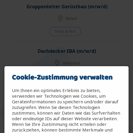
Gruppenleiter Gerüstbau (m/w/d)
Bülach
Temp & Fest
Dachdecker EBA (m/w/d)
Winterthur
Cookie-Zustimmung verwalten
Temp & Fest
Um Ihnen ein optimales Erlebnis zu bieten,
Reifenmonteur (m/w/d)
verwenden wir Technologien wie Cookies, um
Geräteinformationen zu speichern und/oder darauf
zuzugreifen. Wenn Sie diesen Technologien
Winterthur
zustimmen, können wir Daten wie das Surfverhalten
oder eindeutige IDs auf dieser Website verarbeiten.
Temporär
Wenn Sie Ihre Zustimmung nicht erteilen oder
zurückziehen, können bestimmte Merkmale und