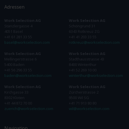
Adressen
Work Selection AG
Work Selection AG
Stänzlergasse 4
Schöngrund 31
4051 Basel
6343 Rotkreuz ZG
+41 61 281 33 55
+41 41 203 33 55
basel@workselection.com
rotkreuz@workselection.com
Work Selection AG
Work Selection AG
Mellingerstrasse 6
Stadthausstrasse 43
5400 Baden
8400 Winterthur
+41 56 296 33 55
+41 52 269 10 00
baden@workselection.com
winterthur@workselection.com
Work Selection AG
Work Selection AG
Kirchgasse 33
Zürcherstrasse 2
8302 Kloten
9500 Wil SG
+41 44 872 70 00
+41 71 913 80 80
zuerich@workselection.com
wil@workselection.com
Navigation