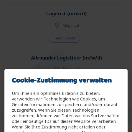
Lagerist (m/w/d)
Mägenwil
Temp & Fest
Allrounder Logistiker (m/w/d)
Mägenwil
Cookie-Zustimmung verwalten
Temp & Fest
Um Ihnen ein optimales Erlebnis zu bieten,
verwenden wir Technologien wie Cookies, um
Allrounder Gartenbau (m/w/d)
Geräteinformationen zu speichern und/oder darauf
zuzugreifen. Wenn Sie diesen Technologien
Arbon
zustimmen, können wir Daten wie das Surfverhalten
oder eindeutige IDs auf dieser Website verarbeiten.
Wenn Sie Ihre Zustimmung nicht erteilen oder
Temp & Fest