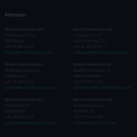
Adressen
Work Selection AG
Work Selection AG
Stänzlergasse 4
Schöngrund 31
4051 Basel
6343 Rotkreuz ZG
+41 61 281 33 55
+41 41 203 33 55
basel@workselection.com
rotkreuz@workselection.com
Work Selection AG
Work Selection AG
Mellingerstrasse 6
Stadthausstrasse 43
5400 Baden
8400 Winterthur
+41 56 296 33 55
+41 52 269 10 00
baden@workselection.com
winterthur@workselection.com
Work Selection AG
Work Selection AG
Kirchgasse 33
Zürcherstrasse 2
8302 Kloten
9500 Wil SG
+41 44 872 70 00
+41 71 913 80 80
zuerich@workselection.com
wil@workselection.com