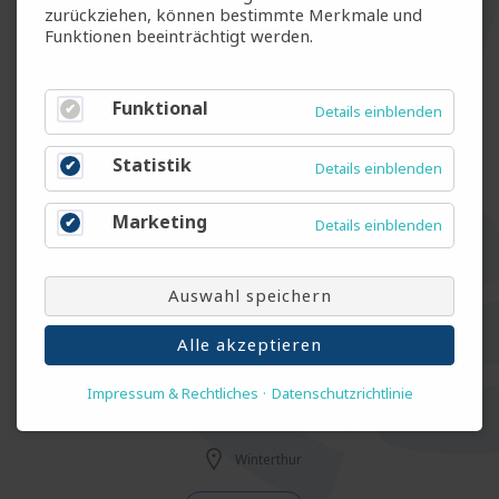
Temporär
zurückziehen, können bestimmte Merkmale und
Funktionen beeinträchtigt werden.
Sachbearbeiter Kreditoren (m/w/d)
Funktional
Details einblenden
Zürich
Statistik
Details einblenden
Temp & Fest
Marketing
Details einblenden
Sachbearbeiter Buchhaltung (m/w/d)
Zürich
Auswahl speichern
Temp & Fest
Alle akzeptieren
Impressum & Rechtliches
Datenschutzrichtlinie
Kundenberater Versicherung (m/w/d)
Winterthur