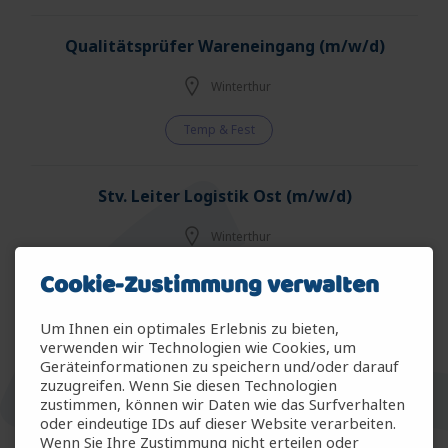
Qualitätsprüfer Wareneingang (m/w/d)
Winterthur
Temp & Fest
Stv. Leiter Logistik Ost (m/w/d)
Winterthur
Cookie-Zustimmung verwalten
Fest - Vollzeit
Um Ihnen ein optimales Erlebnis zu bieten,
Research Associate for in vivo Nonmalignant
verwenden wir Technologien wie Cookies, um
Geräteinformationen zu speichern und/oder darauf
Hematology Research (m/f/d)
zuzugreifen. Wenn Sie diesen Technologien
zustimmen, können wir Daten wie das Surfverhalten
Basel
oder eindeutige IDs auf dieser Website verarbeiten.
Wenn Sie Ihre Zustimmung nicht erteilen oder