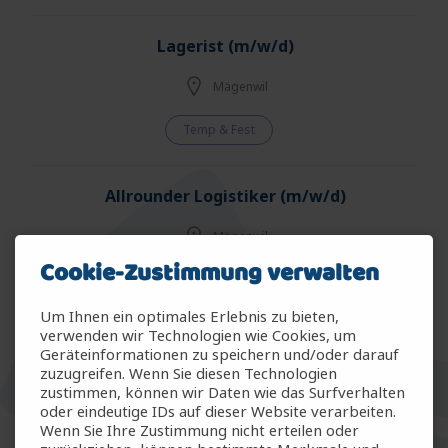
Lagerist (m/w/d)
Mägenwil
Temp & Fest
Allrounder Logistiker (m/w/d)
Mägenwil
Cookie-Zustimmung verwalten
Temp & Fest
Um Ihnen ein optimales Erlebnis zu bieten,
verwenden wir Technologien wie Cookies, um
Allrounder Gartenbau (m/w/d)
Geräteinformationen zu speichern und/oder darauf
zuzugreifen. Wenn Sie diesen Technologien
Arbon
zustimmen, können wir Daten wie das Surfverhalten
oder eindeutige IDs auf dieser Website verarbeiten.
Wenn Sie Ihre Zustimmung nicht erteilen oder
Temp & Fest