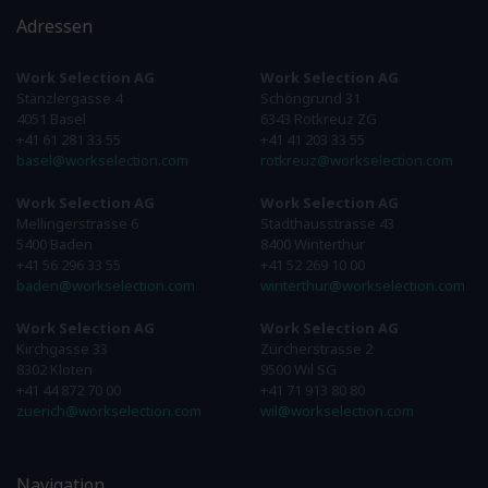
Adressen
Work Selection AG
Work Selection AG
Stänzlergasse 4
Schöngrund 31
4051 Basel
6343 Rotkreuz ZG
+41 61 281 33 55
+41 41 203 33 55
basel@workselection.com
rotkreuz@workselection.com
Work Selection AG
Work Selection AG
Mellingerstrasse 6
Stadthausstrasse 43
5400 Baden
8400 Winterthur
+41 56 296 33 55
+41 52 269 10 00
baden@workselection.com
winterthur@workselection.com
Work Selection AG
Work Selection AG
Kirchgasse 33
Zürcherstrasse 2
8302 Kloten
9500 Wil SG
+41 44 872 70 00
+41 71 913 80 80
zuerich@workselection.com
wil@workselection.com
Navigation