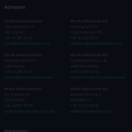
Adressen
Work Selection AG
Work Selection AG
Stänzlergasse 4
Schöngrund 31
4051 Basel
6343 Rotkreuz ZG
+41 61 281 33 55
+41 41 203 33 55
basel@workselection.com
rotkreuz@workselection.com
Work Selection AG
Work Selection AG
Mellingerstrasse 6
Stadthausstrasse 43
5400 Baden
8400 Winterthur
+41 56 296 33 55
+41 52 269 10 00
baden@workselection.com
winterthur@workselection.com
Work Selection AG
Work Selection AG
Kirchgasse 33
Zürcherstrasse 2
8302 Kloten
9500 Wil SG
+41 44 872 70 00
+41 71 913 80 80
zuerich@workselection.com
wil@workselection.com
Navigation