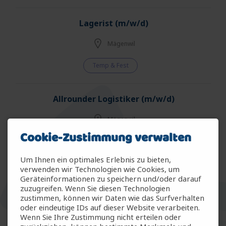
Lagerist (m/w/d)
Mägenwil
Temp & Fest
Allrounder Logistiker (m/w/d)
Mägenwil
Cookie-Zustimmung verwalten
Temp & Fest
Um Ihnen ein optimales Erlebnis zu bieten,
verwenden wir Technologien wie Cookies, um
Allrounder Gartenbau (m/w/d)
Geräteinformationen zu speichern und/oder darauf
zuzugreifen. Wenn Sie diesen Technologien
Arbon
zustimmen, können wir Daten wie das Surfverhalten
oder eindeutige IDs auf dieser Website verarbeiten.
Wenn Sie Ihre Zustimmung nicht erteilen oder
Temp & Fest