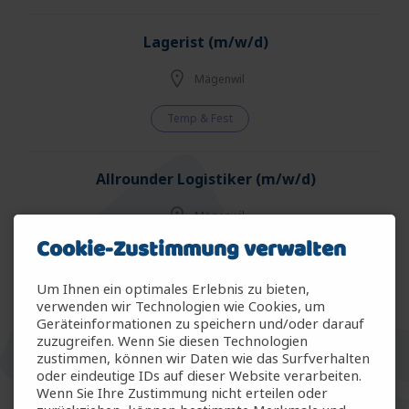
Lagerist (m/w/d)
Mägenwil
Temp & Fest
Allrounder Logistiker (m/w/d)
Mägenwil
Cookie-Zustimmung verwalten
Temp & Fest
Um Ihnen ein optimales Erlebnis zu bieten,
verwenden wir Technologien wie Cookies, um
Allrounder Gartenbau (m/w/d)
Geräteinformationen zu speichern und/oder darauf
zuzugreifen. Wenn Sie diesen Technologien
Arbon
zustimmen, können wir Daten wie das Surfverhalten
oder eindeutige IDs auf dieser Website verarbeiten.
Wenn Sie Ihre Zustimmung nicht erteilen oder
Temp & Fest