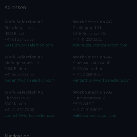
Adressen
Work Selection AG
Work Selection AG
Stänzlergasse 4
Schöngrund 31
4051 Basel
6343 Rotkreuz ZG
+41 61 281 33 55
+41 41 203 33 55
basel@workselection.com
rotkreuz@workselection.com
Work Selection AG
Work Selection AG
Mellingerstrasse 6
Stadthausstrasse 43
5400 Baden
8400 Winterthur
+41 56 296 33 55
+41 52 269 10 00
baden@workselection.com
winterthur@workselection.com
Work Selection AG
Work Selection AG
Kirchgasse 33
Zürcherstrasse 2
8302 Kloten
9500 Wil SG
+41 44 872 70 00
+41 71 913 80 80
zuerich@workselection.com
wil@workselection.com
Navigation