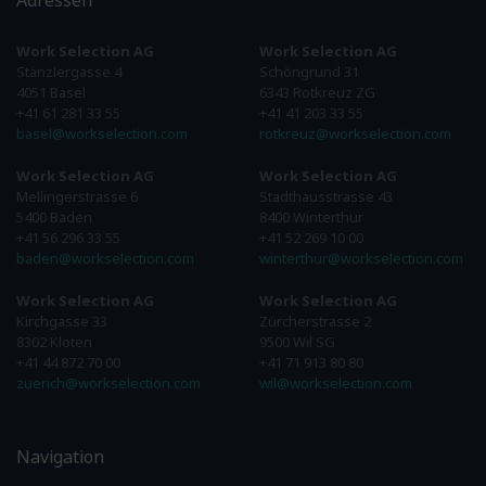
Adressen
Work Selection AG
Work Selection AG
Stänzlergasse 4
Schöngrund 31
4051 Basel
6343 Rotkreuz ZG
+41 61 281 33 55
+41 41 203 33 55
basel@workselection.com
rotkreuz@workselection.com
Work Selection AG
Work Selection AG
Mellingerstrasse 6
Stadthausstrasse 43
5400 Baden
8400 Winterthur
+41 56 296 33 55
+41 52 269 10 00
baden@workselection.com
winterthur@workselection.com
Work Selection AG
Work Selection AG
Kirchgasse 33
Zürcherstrasse 2
8302 Kloten
9500 Wil SG
+41 44 872 70 00
+41 71 913 80 80
zuerich@workselection.com
wil@workselection.com
Navigation