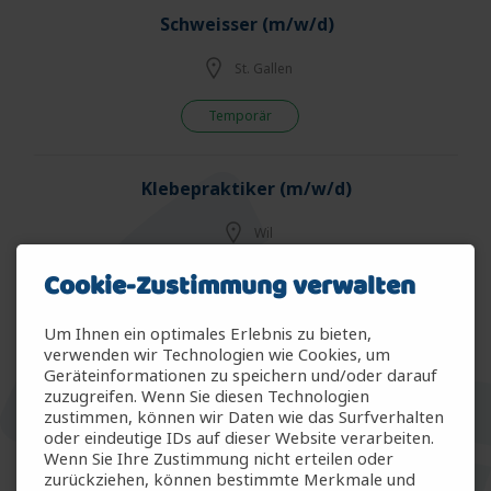
Schweisser (m/w/d)
St. Gallen
Temporär
Klebepraktiker (m/w/d)
Wil
Cookie-Zustimmung verwalten
Temporär
Um Ihnen ein optimales Erlebnis zu bieten,
Polymechaniker CNC Fräsen (m/w/d)
verwenden wir Technologien wie Cookies, um
Geräteinformationen zu speichern und/oder darauf
zuzugreifen. Wenn Sie diesen Technologien
Weinfelden
zustimmen, können wir Daten wie das Surfverhalten
oder eindeutige IDs auf dieser Website verarbeiten.
Temp & Fest
Wenn Sie Ihre Zustimmung nicht erteilen oder
zurückziehen, können bestimmte Merkmale und