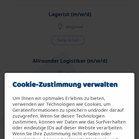
Lagerist (m/w/d)
Mägenwil
Temp & Fest
Allrounder Logistiker (m/w/d)
Mägenwil
Cookie-Zustimmung verwalten
Temp & Fest
Um Ihnen ein optimales Erlebnis zu bieten,
verwenden wir Technologien wie Cookies, um
Allrounder Gartenbau (m/w/d)
Geräteinformationen zu speichern und/oder darauf
zuzugreifen. Wenn Sie diesen Technologien
Arbon
zustimmen, können wir Daten wie das Surfverhalten
oder eindeutige IDs auf dieser Website verarbeiten.
Wenn Sie Ihre Zustimmung nicht erteilen oder
Temp & Fest