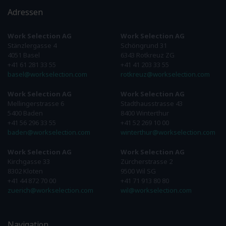
Adressen
Work Selection AG
Work Selection AG
Stänzlergasse 4
Schöngrund 31
4051 Basel
6343 Rotkreuz ZG
+41 61 281 33 55
+41 41 203 33 55
basel@workselection.com
rotkreuz@workselection.com
Work Selection AG
Work Selection AG
Mellingerstrasse 6
Stadthausstrasse 43
5400 Baden
8400 Winterthur
+41 56 296 33 55
+41 52 269 10 00
baden@workselection.com
winterthur@workselection.com
Work Selection AG
Work Selection AG
Kirchgasse 33
Zürcherstrasse 2
8302 Kloten
9500 Wil SG
+41 44 872 70 00
+41 71 913 80 80
zuerich@workselection.com
wil@workselection.com
Navigation