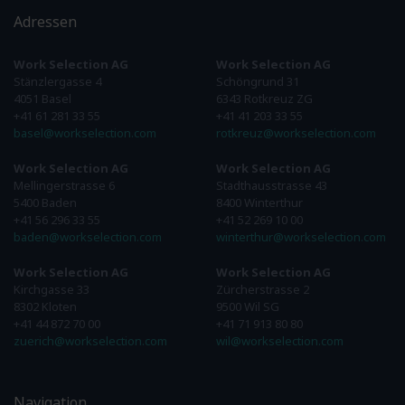
Adressen
Work Selection AG
Work Selection AG
Stänzlergasse 4
Schöngrund 31
4051 Basel
6343 Rotkreuz ZG
+41 61 281 33 55
+41 41 203 33 55
basel@workselection.com
rotkreuz@workselection.com
Work Selection AG
Work Selection AG
Mellingerstrasse 6
Stadthausstrasse 43
5400 Baden
8400 Winterthur
+41 56 296 33 55
+41 52 269 10 00
baden@workselection.com
winterthur@workselection.com
Work Selection AG
Work Selection AG
Kirchgasse 33
Zürcherstrasse 2
8302 Kloten
9500 Wil SG
+41 44 872 70 00
+41 71 913 80 80
zuerich@workselection.com
wil@workselection.com
Navigation