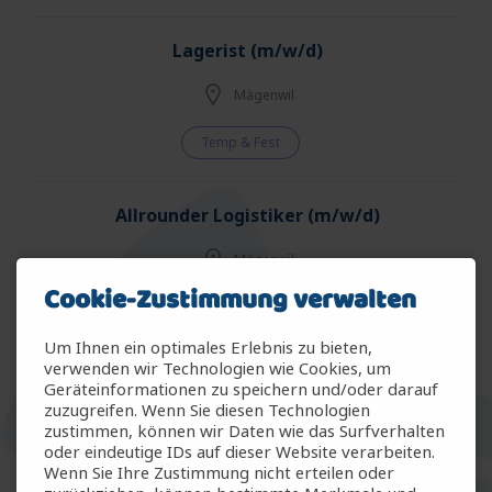
Lagerist (m/w/d)
Mägenwil
Temp & Fest
Allrounder Logistiker (m/w/d)
Mägenwil
Cookie-Zustimmung verwalten
Temp & Fest
Um Ihnen ein optimales Erlebnis zu bieten,
verwenden wir Technologien wie Cookies, um
Allrounder Gartenbau (m/w/d)
Geräteinformationen zu speichern und/oder darauf
zuzugreifen. Wenn Sie diesen Technologien
Arbon
zustimmen, können wir Daten wie das Surfverhalten
oder eindeutige IDs auf dieser Website verarbeiten.
Wenn Sie Ihre Zustimmung nicht erteilen oder
Temp & Fest