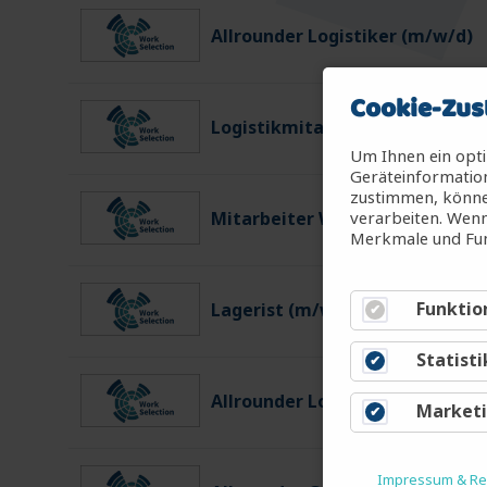
Allrounder Logistiker (m/w/d)
Cookie-Zus
Logistikmitarbeiter (m/w/d)
Um Ihnen ein opti
Geräteinformation
zustimmen, können
verarbeiten. Wenn
Mitarbeiter Warenein-/ausgan
Merkmale und Fun
Funktio
Lagerist (m/w/d)
Statisti
Allrounder Logistiker (m/w/d)
Market
Impressum & Rec