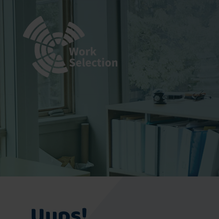
Uups!