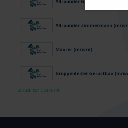
Allrounder Gartenbau (m/w/d)
Allrounder Zimmermann (m/w/
Maurer (m/w/d)
Gruppenleiter Gerüstbau (m/w
Zurück zur Übersicht