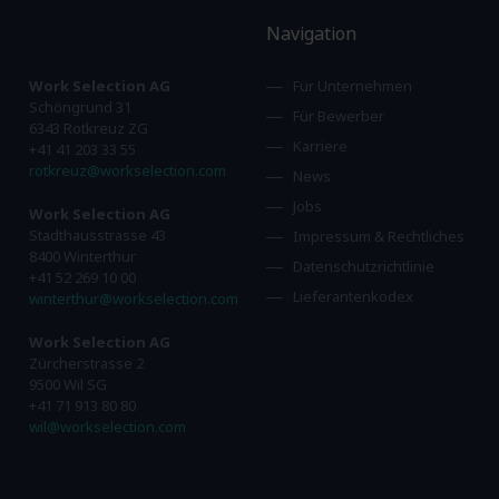
Navigation
Work Selection AG
Für Unternehmen
Schöngrund 31
Für Bewerber
6343 Rotkreuz ZG
Karriere
+41 41 203 33 55
rotkreuz@workselection.com
News
Jobs
Work Selection AG
Stadthausstrasse 43
Impressum & Rechtliches
8400 Winterthur
Datenschutzrichtlinie
+41 52 269 10 00
Lieferantenkodex
winterthur@workselection.com
Work Selection AG
Zürcherstrasse 2
9500 Wil SG
+41 71 913 80 80
wil@workselection.com