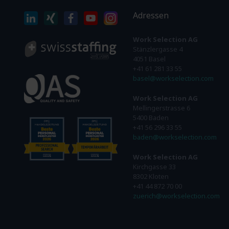
Adressen
Work Selection AG
Stänzlergasse 4
4051 Basel
+41 61 281 33 55
basel@workselection.com
Work Selection AG
Mellingerstrasse 6
5400 Baden
+41 56 296 33 55
baden@workselection.com
Work Selection AG
Kirchgasse 33
8302 Kloten
+41 44 872 70 00
zuerich@workselection.com