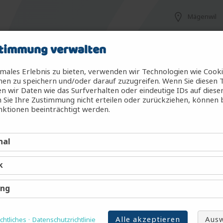
Mägenwil
timmung verwalten
Mägenwil
males Erlebnis zu bieten, verwenden wir Technologien wie Cook
en zu speichern und/oder darauf zuzugreifen. Wenn Sie diesen 
 wir Daten wie das Surfverhalten oder eindeutige IDs auf diese
 Sie Ihre Zustimmung nicht erteilen oder zurückziehen, können
g (m/w/d)
Mägenwil
ktionen beeinträchtigt werden.
nal
Mägenwil
k
Mägenwil
ing
Alle akzeptieren
Ausw
htliches
Datenschutzrichtlinie