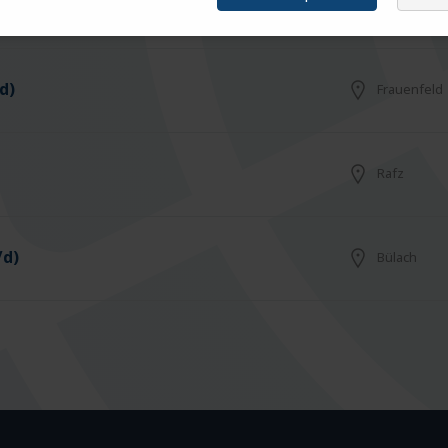
Arbon
d)
Frauenfeld
Rafz
/d)
Bülach