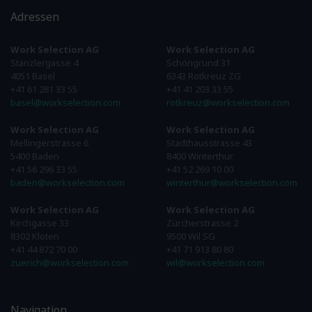
Adressen
Work Selection AG
Work Selection AG
Stänzlergasse 4
Schöngrund 31
4051 Basel
6343 Rotkreuz ZG
+41 61 281 33 55
+41 41 203 33 55
basel@workselection.com
rotkreuz@workselection.com
Work Selection AG
Work Selection AG
Mellingerstrasse 6
Stadthausstrasse 43
5400 Baden
8400 Winterthur
+41 56 296 33 55
+41 52 269 10 00
baden@workselection.com
winterthur@workselection.com
Work Selection AG
Work Selection AG
Kirchgasse 33
Zürcherstrasse 2
8302 Kloten
9500 Wil SG
+41 44 872 70 00
+41 71 913 80 80
zuerich@workselection.com
wil@workselection.com
Navigation