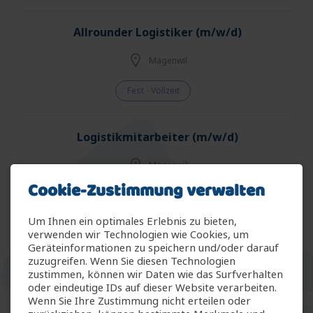
Allrounder Logistiker (m/w/d)
Mägenwil
Fest - Vollzeit
Logistikmitarbeiter (m/w/d)
Mägenwil
Cookie-Zustimmung verwalten
Fest - Vollzeit
Um Ihnen ein optimales Erlebnis zu bieten,
verwenden wir Technologien wie Cookies, um
Mitarbeiter Warenein-/ausgang (m/w/d)
Geräteinformationen zu speichern und/oder darauf
zuzugreifen. Wenn Sie diesen Technologien
Mägenwil
zustimmen, können wir Daten wie das Surfverhalten
oder eindeutige IDs auf dieser Website verarbeiten.
Wenn Sie Ihre Zustimmung nicht erteilen oder
Fest - Vollzeit