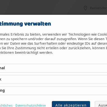
Bassersdor
timmung verwalten
Weiach
males Erlebnis zu bieten, verwenden wir Technologien wie Cook
en zu speichern und/oder darauf zuzugreifen. Wenn Sie diesen 
 wir Daten wie das Surfverhalten oder eindeutige IDs auf diese
 Sie Ihre Zustimmung nicht erteilen oder zurückziehen, können
Winterthur
ktionen beeinträchtigt werden.
nal
/d)
Uetikon am
k
Buchs ZH
ing
Alle akzeptieren
Ausw
htliches
Datenschutzrichtlinie