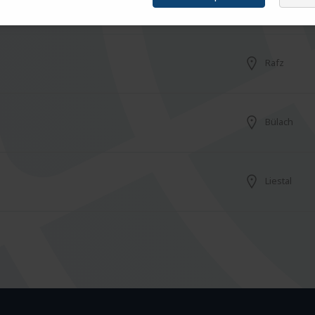
Dietlikon
Rafz
Bülach
Liestal