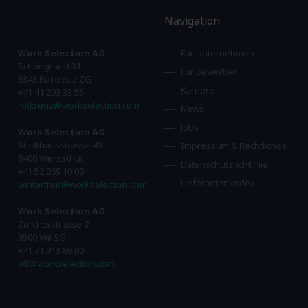
Navigation
Work Selection AG
Für Unternehmen
Schöngrund 31
Für Bewerber
6343 Rotkreuz ZG
Karriere
+41 41 203 33 55
rotkreuz@workselection.com
News
Jobs
Work Selection AG
Stadthausstrasse 43
Impressum & Rechtliches
8400 Winterthur
Datenschutzrichtlinie
+41 52 269 10 00
Lieferantenkodex
winterthur@workselection.com
Work Selection AG
Zürcherstrasse 2
9500 Wil SG
+41 71 913 80 80
wil@workselection.com