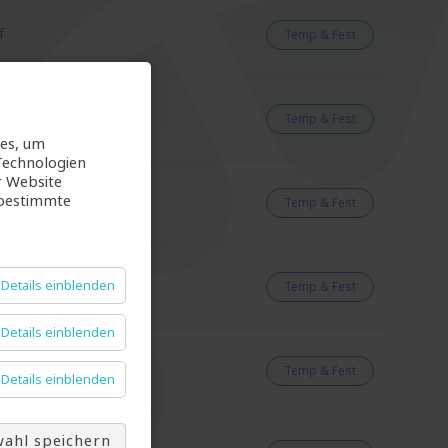
f
Temp & Fest
Temp & Fest
ies, um
Technologien
r Website
 bestimmte
Temp & Fest
Details einblenden
 See
Temp & Fest
Details einblenden
Temp & Fest
Details einblenden
ahl speichern