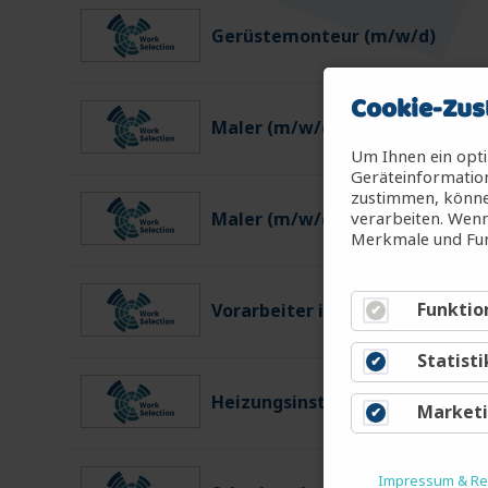
Gerüstemonteur (m/w/d)
Cookie-Zus
Maler (m/w/d)
Um Ihnen ein opti
Geräteinformation
zustimmen, können
verarbeiten. Wenn
Maler (m/w/d)
Merkmale und Fun
Funktio
Vorarbeiter im Gartenbau (m/w
Statisti
Heizungsinstallateur (m/w/d)
Market
Impressum & Rec