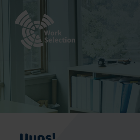
Uups!