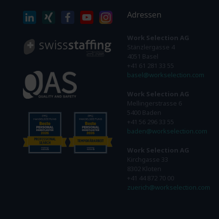
Adressen
Work Selection AG
Stänzlergasse 4
4051 Basel
+41 61 281 33 55
basel@workselection.com
Work Selection AG
Mellingerstrasse 6
5400 Baden
+41 56 296 33 55
baden@workselection.com
Work Selection AG
Kirchgasse 33
8302 Kloten
+41 44 872 70 00
zuerich@workselection.com