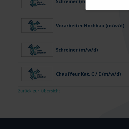
Schreiner (m/w/d)
Vorarbeiter Hochbau (m/w/d)
Schreiner (m/w/d)
Chauffeur Kat. C / E (m/w/d)
Zurück zur Übersicht