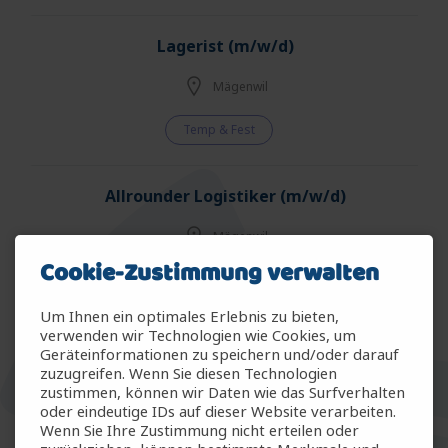
Lagerist (m/w/d)
Mägenwil
Temp & Fest
Allrounder Logistiker (m/w/d)
Mägenwil
Cookie-Zustimmung verwalten
Temp & Fest
Um Ihnen ein optimales Erlebnis zu bieten,
verwenden wir Technologien wie Cookies, um
Allrounder Gartenbau (m/w/d)
Geräteinformationen zu speichern und/oder darauf
zuzugreifen. Wenn Sie diesen Technologien
Arbon
zustimmen, können wir Daten wie das Surfverhalten
oder eindeutige IDs auf dieser Website verarbeiten.
Wenn Sie Ihre Zustimmung nicht erteilen oder
Temp & Fest