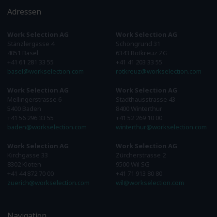
Adressen
Work Selection AG
Work Selection AG
Stänzlergasse 4
Schöngrund 31
4051 Basel
6343 Rotkreuz ZG
+41 61 281 33 55
+41 41 203 33 55
basel@workselection.com
rotkreuz@workselection.com
Work Selection AG
Work Selection AG
Mellingerstrasse 6
Stadthausstrasse 43
5400 Baden
8400 Winterthur
+41 56 296 33 55
+41 52 269 10 00
baden@workselection.com
winterthur@workselection.com
Work Selection AG
Work Selection AG
Kirchgasse 33
Zürcherstrasse 2
8302 Kloten
9500 Wil SG
+41 44 872 70 00
+41 71 913 80 80
zuerich@workselection.com
wil@workselection.com
Navigation