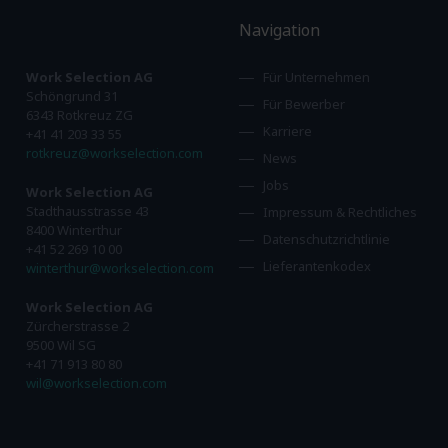
Navigation
Work Selection AG
Für Unternehmen
Schöngrund 31
Für Bewerber
6343 Rotkreuz ZG
Karriere
+41 41 203 33 55
rotkreuz@workselection.com
News
Jobs
Work Selection AG
Stadthausstrasse 43
Impressum & Rechtliches
8400 Winterthur
Datenschutzrichtlinie
+41 52 269 10 00
Lieferantenkodex
winterthur@workselection.com
Work Selection AG
Zürcherstrasse 2
9500 Wil SG
+41 71 913 80 80
wil@workselection.com