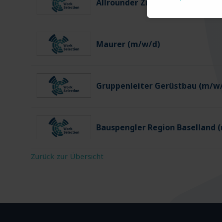
Allrounder Zimmermann (m/w/
Maurer (m/w/d)
Gruppenleiter Gerüstbau (m/w
Bauspengler Region Baselland 
Zurück zur Übersicht