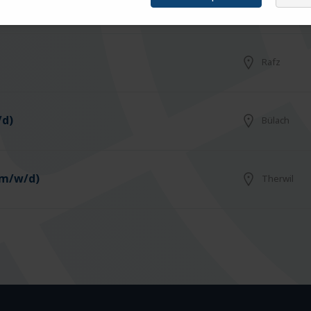
d)
Frauenfeld
Rafz
/d)
Bülach
(m/w/d)
Therwil