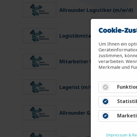
Allrounder Logistiker (m/w/d)
Cookie-Zus
Logistikmitarbeiter (m/w/d)
Um Ihnen ein opti
Geräteinformation
zustimmen, können
verarbeiten. Wenn
Mitarbeiter Warenein-/ausgan
Merkmale und Fun
Funktio
Lagerist (m/w/d)
Statisti
Allrounder Gartenbau (m/w/d)
Market
Impressum & Rec