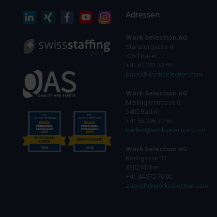
Adressen
Work Selection AG
Stänzlergasse 4
4051 Basel
+41 61 281 33 55
basel@workselection.com
Work Selection AG
Mellingerstrasse 6
5400 Baden
+41 56 296 33 55
baden@workselection.com
Work Selection AG
Kirchgasse 33
8302 Kloten
+41 44 872 70 00
zuerich@workselection.com