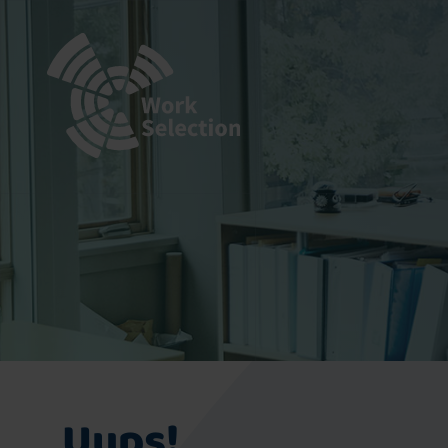
Uups!