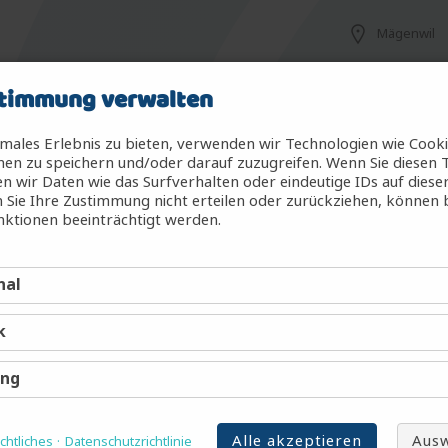
Mägenwil
timmung verwalten
Mägenwil
males Erlebnis zu bieten, verwenden wir Technologien wie Cook
en zu speichern und/oder darauf zuzugreifen. Wenn Sie diesen 
 wir Daten wie das Surfverhalten oder eindeutige IDs auf diese
 Sie Ihre Zustimmung nicht erteilen oder zurückziehen, können
g (m/w/d)
Mägenwil
ktionen beeinträchtigt werden.
nal
Mägenwil
k
Arbon
ing
Alle akzeptieren
Ausw
htliches
Datenschutzrichtlinie