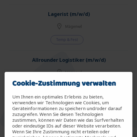
Lagerist (m/w/d)
Mägenwil
Temp & Fest
Allrounder Logistiker (m/w/d)
Mägenwil
Cookie-Zustimmung verwalten
Temp & Fest
Um Ihnen ein optimales Erlebnis zu bieten,
verwenden wir Technologien wie Cookies, um
Allrounder Gartenbau (m/w/d)
Geräteinformationen zu speichern und/oder darauf
zuzugreifen. Wenn Sie diesen Technologien
Arbon
zustimmen, können wir Daten wie das Surfverhalten
oder eindeutige IDs auf dieser Website verarbeiten.
Wenn Sie Ihre Zustimmung nicht erteilen oder
Temp & Fest