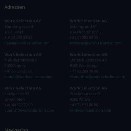
Adressen
Work Selection AG
Work Selection AG
Stänzlergasse 4
Schöngrund 31
4051 Basel
6343 Rotkreuz ZG
+41 61 281 33 55
+41 41 203 33 55
basel@workselection.com
rotkreuz@workselection.com
Work Selection AG
Work Selection AG
Mellingerstrasse 6
Stadthausstrasse 43
5400 Baden
8400 Winterthur
+41 56 296 33 55
+41 52 269 10 00
baden@workselection.com
winterthur@workselection.com
Work Selection AG
Work Selection AG
Kirchgasse 33
Zürcherstrasse 2
8302 Kloten
9500 Wil SG
+41 44 872 70 00
+41 71 913 80 80
zuerich@workselection.com
wil@workselection.com
Navigation